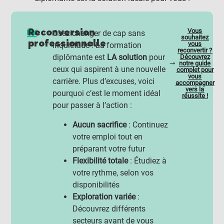
Reconversion
Vous
Osez changer de cap sans
souhaitez
professionnelle
vous
inquiétude ! La formation
reconvertir ?
diplômante est
LA solution
pour
Découvrez
notre guide
ceux qui aspirent à une nouvelle
complet pour
vous
carrière. Plus d’excuses, voici
accompagner
vers la
pourquoi c’est le moment idéal
réussite !
pour passer à l’action :
Aucun sacrifice
: Continuez
votre emploi tout en
préparant votre futur
Flexibilité totale
: Étudiez à
votre rythme, selon vos
disponibilités
Exploration variée
:
Découvrez différents
secteurs avant de vous