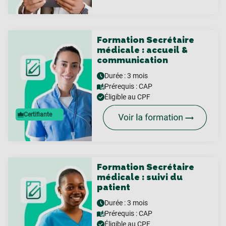
Formation Secrétaire
médicale : accueil &
communication
Durée : 3 mois
Prérequis :
CAP
Éligible au CPF
Certifiante
Formation Secrétaire
médicale : suivi du
patient
Durée : 3 mois
Prérequis :
CAP
Éligible au CPF