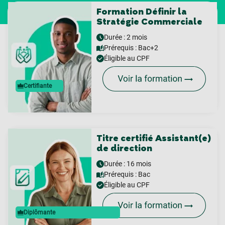
Formation Définir la
Stratégie Commerciale
Durée : 2 mois
Prérequis :
Bac+2
Éligible au CPF
Certifiante
Titre certifié Assistant(e)
de direction
Durée : 16 mois
Prérequis :
Bac
Éligible au CPF
Diplômante