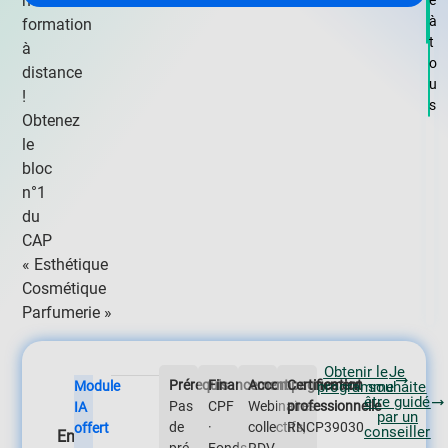
notre
e
à
formation
t
à
o
distance
u
!
s
Obtenez
le
bloc
n°1
du
CAP
« Esthétique
Cosmétique
Parfumerie »
Obtenir le
Je
Prérequis
Financement
Accompagnement
Certification
Module
programme
souhaite
être guidé
Pas
CPF
Webinaires
professionnelle
IA
par un
de
·
collectifs,
RNCP39030
offert
conseiller
En