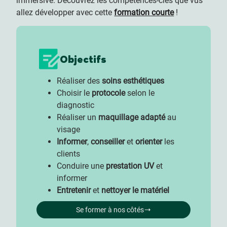
immersive. Découvrez les compétences-clés que vus
allez développer avec cette
formation courte
!
Objectifs
Réaliser des
soins esthétiques
Choisir le
protocole
selon le
diagnostic
Réaliser un
maquillage
adapté
au
visage
Informer
,
conseiller
et
orienter
les
clients
Conduire une
prestation UV
et
informer
Entretenir
et
nettoyer le matériel
Se former à nos côtés