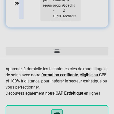
pré-
Fonds
RDV
bref
requis
propres
Coachs
·
&
OPCO
Mentors
Apprenez à domicile les techniques clés de maquillage et
de soins avec notre
formation certifiante
,
éligible au
CPF
et
100% à distance, pour intégrer le secteur esthétique ou
vous perfectionner.
Découvrez également notre
CAP Esthétique
en ligne !