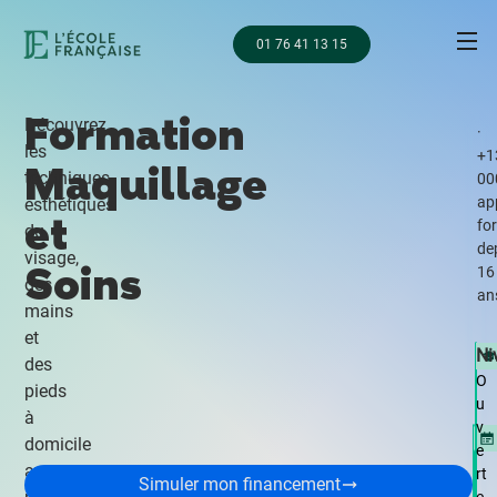
01 76 41 13 15
Formation
Découvrez
·
les
+1
Maquillage
techniques
00
ap
esthétiques
et
fo
du
de
visage,
Soins
16
des
an
mains
et
Ni
des
O
pieds
u
à
v
domicile
e
avec
rt
Simuler mon financement