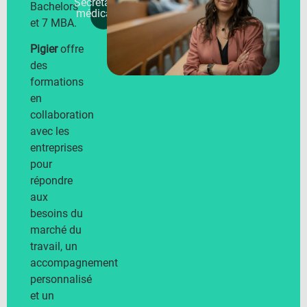
Secrétaire
Bachelors
médicale
et 7 MBA.
Pigier
offre
des
formations
en
collaboration
avec les
entreprises
pour
répondre
aux
besoins du
marché du
travail, un
accompagnement
personnalisé
et un