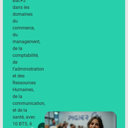
Bac+5
dans les
domaines
du
commerce,
du
management,
de la
comptabilité,
de
l’administration
et des
Ressources
Humaines,
de la
communication,
et de la
santé, avec
10 BTS, 6