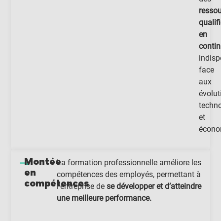
resso
qualif
en
conti
indis
face
aux
évolut
techn
et
écono
Montée
La formation professionnelle améliore les
en
compétences des employés, permettant à
compétences
l’entreprise de
se développer et d’atteindre
une meilleure performance.