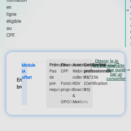
formation
en
ligne
éligible
au
CPF.
Obtenir le
Je
Prérequis
Financement
Accompagnement
Certification
Module
programme
souhaite
être guidé
Pas
CPF
Webinaires
professionnelle
IA
par un
de
·
collectifs,
RS7256
offert
conseiller
En
pré-
Fonds
RDV
(
Certification
bref
requis
propres
Coachs
RS
)
·
&
OPCO
Mentors