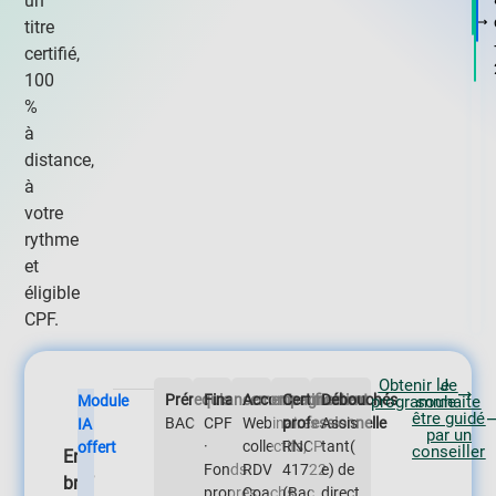
un
titre
certifié,
100
%
à
distance,
à
votre
rythme
et
éligible
CPF.
Obtenir le
Je
Prérequis
Financement
Accompagnement
Certification
Débouchés
Module
programme
souhaite
être guidé
BAC
CPF
Webinaires
professionnelle
Assis
IA
par un
·
collectifs,
RNCP
tant(
offert
conseiller
En
Fonds
RDV
41722
e) de
bref
propres
Coachs
(
Bac
direct