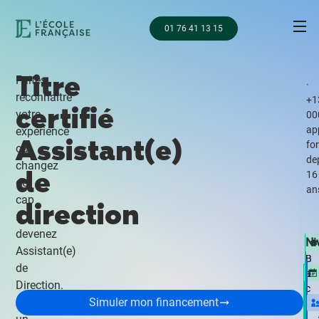
01 76 41 13 15
Titre
Faites
·
reconnaître
+1
certifié
votre
00
ap
expérience
Assistant(e)
fo
ou
de
changez
de
16
de
an
cap
direction
:
devenez
Ni
Assistant(e)
B
de
a
Direction.
c
Obtenez
Simuler mon financement