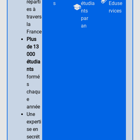
réparti
s
étudia
Eduse
es à
nts
rvices
travers
par
la
an
France
Plus
de 13
000
étudia
nts
formé
s
chaqu
e
année
Une
experti
se en
secrét