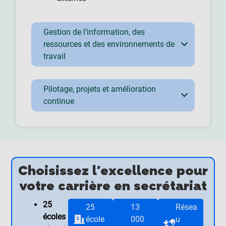
Gestion de l’information, des
ressources et des environnements de
travail
Pilotage, projets et amélioration
continue
Choisissez l'excellence pour
votre carrière en secrétariat
25
25
13
Résea
écoles
école
000
u