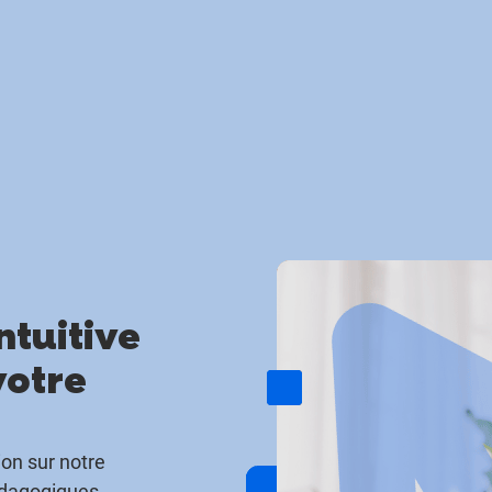
ntuitive
votre
on sur notre
édagogiques,