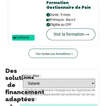
Formation
Gestionnaire de Paie
Durée : 5 mois
Prérequis :
Bac+2
Éligible au CPF
Certifiante
Voir toutes nos formations
Des
Vous êtes :
solutions
de
financement
Cette étude préliminaire n’engage pas les organismes de
financement. Chaque dossier est analysé par l’un de nos
adaptées
conseillers.