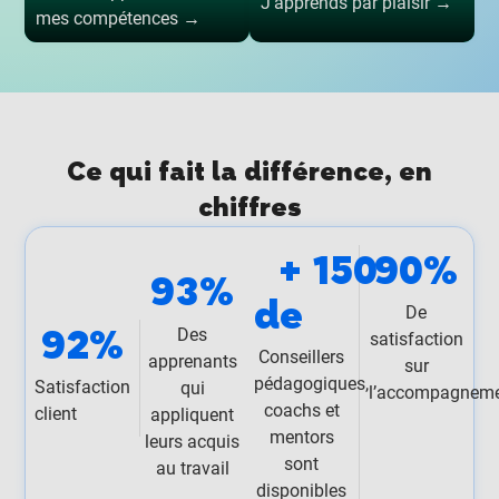
J’apprends par plaisir →
mes compétences →
Ce qui fait la différence, en
chiffres
90
%
+ 
150
93
%
de 
De
92
%
Des
satisfaction
Conseillers
apprenants
sur
pédagogiques,
Satisfaction
qui
l’accompagnem
coachs et
client
appliquent
mentors
leurs acquis
sont
au travail
disponibles