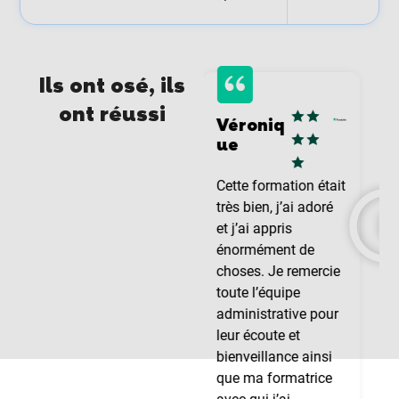
Ils ont osé, ils
ont réussi
Christin
Véroniq
Sa
e
ue
dri
e B
J’ai énormément
Cette formation était
appris de ce
très bien, j’ai adoré
programme bien
et j’ai appris
organisé. Tous les
énormément de
conseillers ont
choses. Je remercie
donné d’excellents
toute l’équipe
conseils lorsqu’on
administrative pour
leur a demandé, et
leur écoute et
étaient à la fois
bienveillance ainsi
compétents et
que ma formatrice