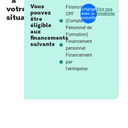
à
Vous
votre
Financement
r
Voir nos
Échanger
Voir nos
pouvez
ormations
avec un
formations
CPF
situation
r
conseiller
être
(Compte
éligible
Personnel de
aux
Formation)
financements
Financement
suivants
personnel
Financement
par
l'entreprise