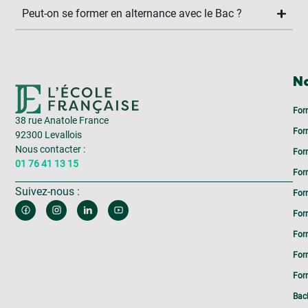
Peut-on se former en alternance avec le Bac ?
No
For
38 rue Anatole France
For
92300 Levallois
Nous contacter :
For
01 76 41 13 15
For
Suivez-nous :
For
For
For
For
Form
Bac