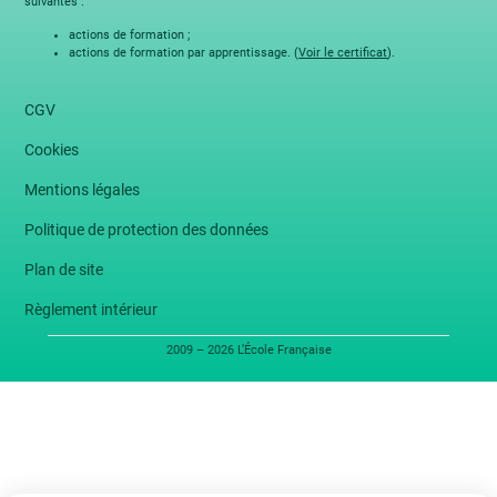
suivantes :
actions de formation ;
actions de formation par apprentissage. (
Voir le certificat
).
CGV
Cookies
Mentions légales
Politique de protection des données
Plan de site
Règlement intérieur
2009 – 2026 L’École Française