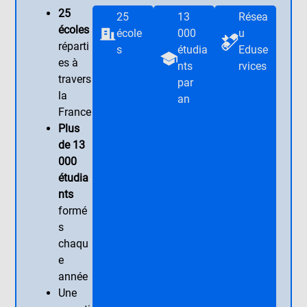
25
25
13
Résea
écoles
école
000
u
réparti
s
étudia
Eduse
es à
nts
rvices
travers
par
la
an
France
Plus
de 13
000
étudia
nts
formé
s
chaqu
e
année
Une