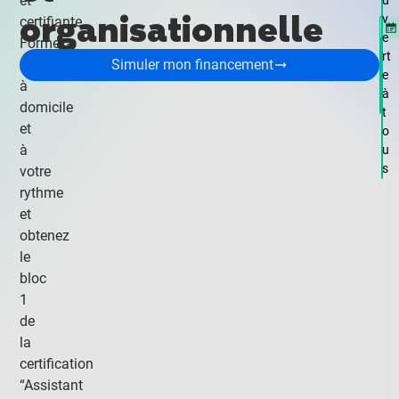
et
u
organisationnelle
v
certifiante.
e
Formez-
rt
vous
Simuler mon financement
e
à
à
domicile
t
et
o
à
u
s
votre
rythme
et
obtenez
le
bloc
1
de
la
certification
“Assistant