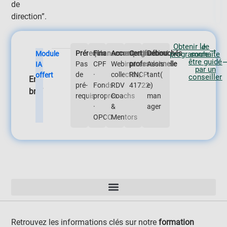
de
direction”.
Obtenir le
Je
Prérequis
Financement
Accompagnement
Certification
Débouchés
Module
programme
souhaite
être guidé
Pas
CPF
Webinaires
professionnelle
Assis
IA
par un
de
·
collectifs,
RNCP
tant(
offert
conseiller
En
pré-
Fonds
RDV
41722
e)
bref
requis
propres
Coachs
man
·
&
ager
OPCO
Mentors
Retrouvez les informations clés sur notre
formation