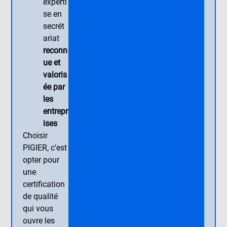
experti
se en
secrét
ariat
reconn
ue et
valoris
ée par
les
entrepr
ises
Choisir
PIGIER, c’est
opter pour
une
certification
de qualité
qui vous
ouvre les