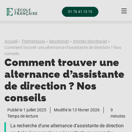
01 76 41 13 15
Accueil
»
Thématiques
»
Secrétariat
»
Articles Secrétariat
»
Comment trouver une alternance d’assistante de direction ? Nos
conseils
Comment trouver une
alternance d’assistante
de direction ? Nos
conseils
Publié le
1 juillet 2025
Modifié le 13 février 2026
9
Temps de lecture
minutes
La recherche d'une alternance d’assistante de direction