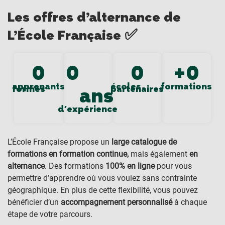
Les offres d’alternance de
L’École Française ✅
0
0
0
+
0
apprenants
écoles
formations
formés
ans
partenaires
d'expérience
L’École Française propose un
large catalogue de
formations en formation continue,
mais également
en
alternance
. Des formations
100% en ligne
pour vous
permettre d’apprendre où vous voulez sans contrainte
géographique. En plus de cette flexibilité, vous pouvez
bénéficier d’un
accompagnement personnalisé
à chaque
étape de votre parcours.