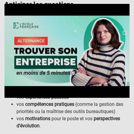
Anticiper les questions
Bien anticiper les questions d’un entretien d’embauche est
essentiel pour se présenter de manière claire, confiante et
convaincante. Pour cela, il faut d’abord
comprendre les
intentions du recruteur :
il cherche à vérifier si votre profil
correspond au poste, si vous êtes motivé(e), fiable et
doté(e) des compétences nécessaires.
Il est donc important de se préparer aux questions
classiques portant sur :
votre
parcours
vos
qualités
et
défauts
vos
expériences passées
vos
compétences pratiques
(comme la gestion des
priorités ou la maîtrise des outils bureautiques)
vos
motivations
pour le poste et vos
perspectives
d’évolution
.