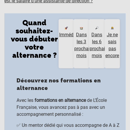
est le salaire d’une assistante de direction ?
”
Quand
souhaitez-
Immédiatement
Dans
Dans
Je ne
vous débuter
les 3
les 6
sais
votre
prochains
prochains
pas
alternance ?
mois
mois
encore
Découvrez nos formations en
alternance
Avec les
formations en alternance
de L’École
Française, vous avancez pas à pas avec un
accompagnement personnalisé :
✅ Un mentor dédié qui vous accompagne de A à Z