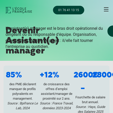
01 76 41 13 15
Devenir
L’assistant(e) manager est le bras droit opérationnel du
dirigeant ou du responsable d’équipe. Organisation,
Assistant(e)
coordination, gestion de projet : il/elle fait tourner
l’entreprise au quotidien.
manager
85%
+12%
2600€
2800
des PME déclarent
de croissance des
–
manquer de profils
offres d’emploi
polyvalents en
assistant/manager de
Fourchette de salaire
management.
proximité sur 2 ans.
brut annuel.
Source : Bpifrance Le
Source : France Travail,
Source : Hays, Guide
Lab, 2024
données 2023-2024
des Salaires 2025