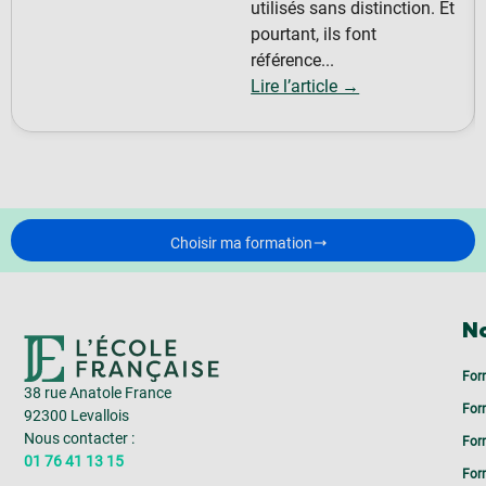
utilisés sans distinction. Et
pourtant, ils font
référence...
Lire l’article →
Choisir ma formation
No
For
38 rue Anatole France
For
92300 Levallois
Nous contacter :
For
01 76 41 13 15
For