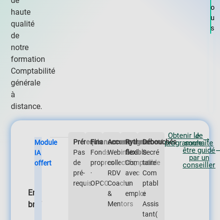
de
o
haute
u
qualité
s
de
notre
formation
Comptabilité
générale
à
distance.
Obtenir le
Je
Prérequis
Financement
Accompagnement
Rythme
Débouchés
Module
programme
souhaite
être guidé
Pas
Fonds
Webinaires
flexible
Secré
IA
par un
de
propres
collectifs,
Compatible
taire
offert
conseiller
pré-
·
RDV
avec
Com
requis
OPCO
Coachs
un
ptabl
En
&
emploi
e
bref
Mentors
Assis
tant(