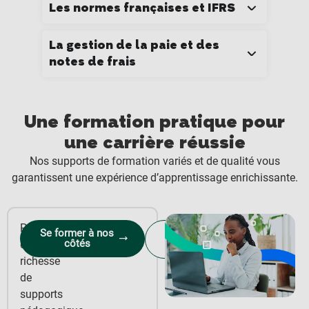
Les normes françaises et IFRS
La gestion de la paie et des
notes de frais
Une formation pratique pour
une carrière réussie
Nos supports de formation variés et de qualité vous
garantissent une expérience d’apprentissage enrichissante.
Profitez
Se former à nos
Obtenir le
côtés
d’une
programme
richesse
de
supports