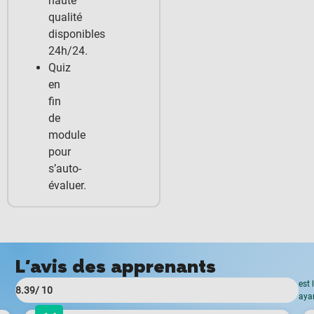
haute
qualité
disponibles
24h/24.
Quiz
en
fin
de
module
pour
s’auto-
évaluer.
L'avis des apprenants
est 
8.39
/ 10
ayan