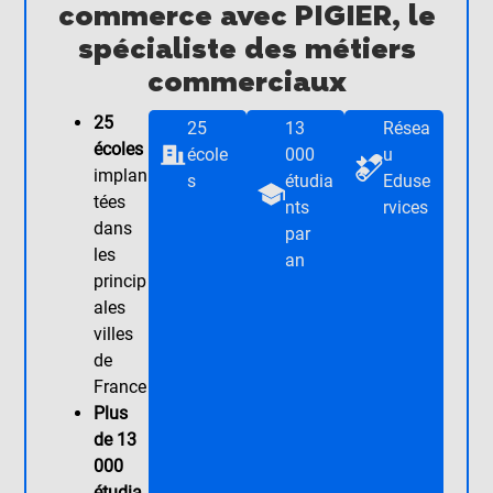
commerce avec PIGIER, le
spécialiste des métiers
commerciaux
25
25
13
Résea
écoles
école
000
u
implan
s
étudia
Eduse
tées
nts
rvices
dans
par
les
an
princip
ales
villes
de
France
Plus
de 13
000
étudia