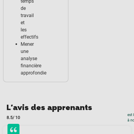
temps
de
travail
et
les
effectifs
Mener
une
analyse
financière
approfondie
L'avis des apprenants
est 
8.5
/ 10
à no