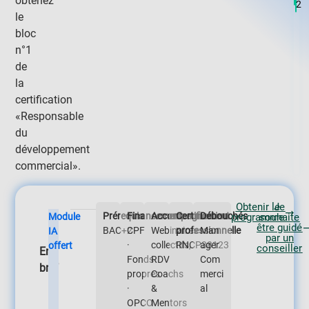
obtenez
2
le
bloc
n°1
de
la
certification
«Responsable
du
développement
commercial».
Obtenir le
Je
Prérequis
Financement
Accompagnement
Certification
Débouchés
Module
programme
souhaite
être guidé
BAC+2
CPF
Webinaires
professionnelle
Man
IA
par un
·
collectifs,
RNCP38123
ager
offert
conseiller
En
Fonds
RDV
Com
bref
propres
Coachs
merci
·
&
al
OPCO
Mentors