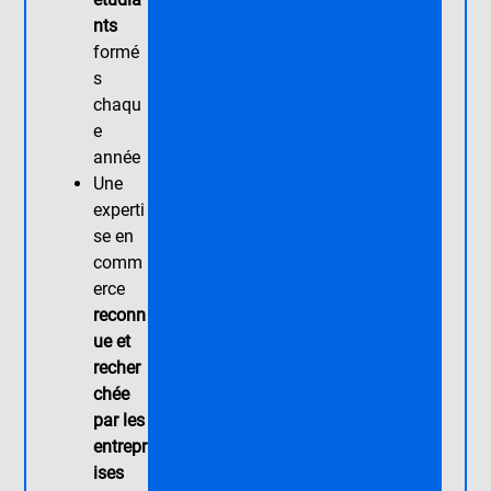
nts
formé
s
chaqu
e
année
Une
experti
se en
comm
erce
reconn
ue et
recher
chée
par les
entrepr
ises