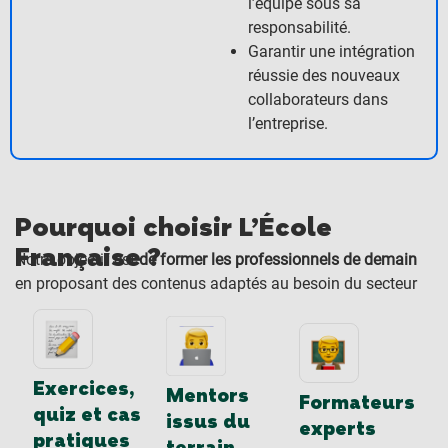
l’équipe sous sa
responsabilité.
Garantir une intégration
réussie des nouveaux
collaborateurs dans
l’entreprise.
Pourquoi choisir L’École
Française ?​
Notre objectif est
de former les professionnels de demain
en proposant des contenus adaptés au besoin du secteur
Exercices,
Mentors
Formateurs
quiz et cas
issus du
experts
pratiques