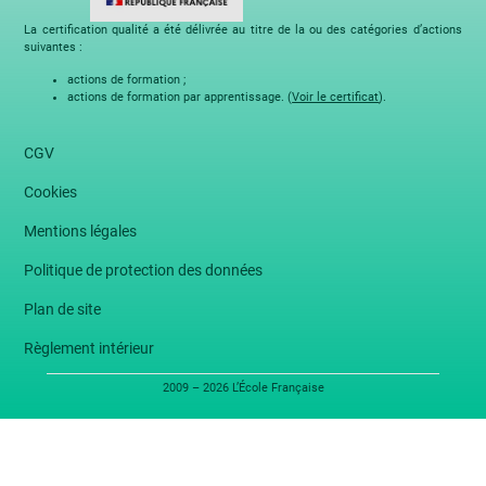
La certification qualité a été délivrée au titre de la ou des catégories d’actions
suivantes :
actions de formation ;
actions de formation par apprentissage. (
Voir le certificat
).
CGV
Cookies
Mentions légales
Politique de protection des données
Plan de site
Règlement intérieur
2009 – 2026 L’École Française