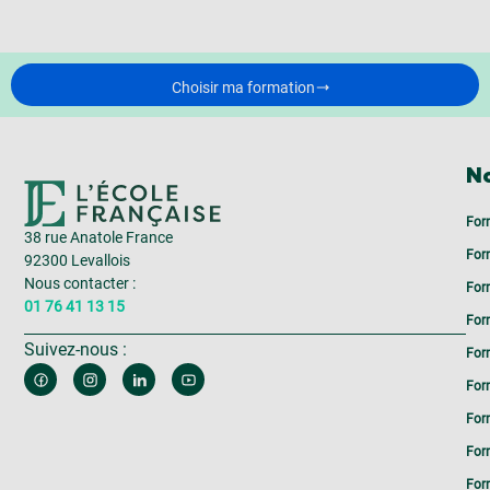
Choisir ma formation
No
For
38 rue Anatole France
For
92300 Levallois
Nous contacter :
For
01 76 41 13 15
For
Suivez-nous :
For
For
For
For
Form