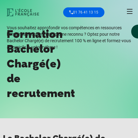
01 76 41 13 15
Vous souhaitez approfondir vos compétences en ressources
Formation
humaines et obtenir un diplôme reconnu ? Optez pour notre
Bachelor Chargé(e) de recrutement 100 % en ligne et formez-vous
Bachelor
à domicile, à votre rythme !
Chargé(e)
de
recrutement