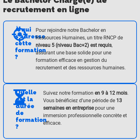
Le Bachelor Chargé(e) de
recrutement en ligne
À qui
Pour rejoindre notre Bachelor en
s'adresse
Ressources Humaines, un titre RNCP de
cette
niveau 5 (niveau Bac+2) est requis
,
formation
assurant une base solide pour une
?
formation efficace en gestion du
recrutement et des ressources humaines.
Quelle
Suivez notre formation
en 9 à 12 mois
.
est la
Vous bénéficiez d’une période de
13
durée
semaines en entreprise
pour une
de
immersion professionnelle concrète et
formation
efficace.
?