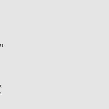
ts.
t
e