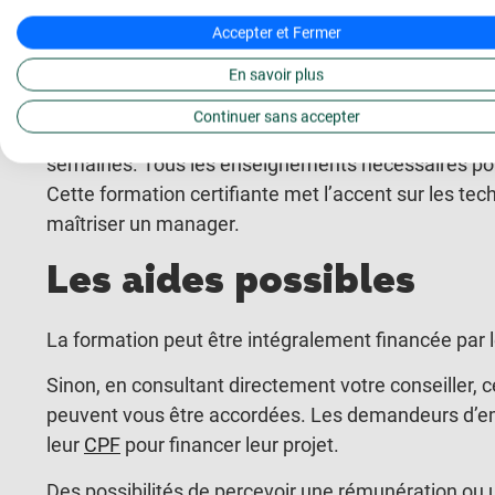
De nombreuses entreprises sont à la recherche de 
Accepter et Fermer
formations existent pour se perfectionner efficaceme
En savoir plus
management.
Continuer sans accepter
L’École Française
propose une
formation de mana
semaines. Tous les enseignements nécessaires pour 
Cette formation certifiante met l’accent sur les t
maîtriser un manager.
Les aides possibles
La formation peut être intégralement financée par 
Sinon, en consultant directement votre conseiller, c
peuvent vous être accordées. Les demandeurs d’empl
leur
CPF
pour financer leur projet.
Des possibilités de percevoir une rémunération ou 