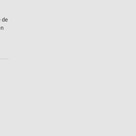
e de
en