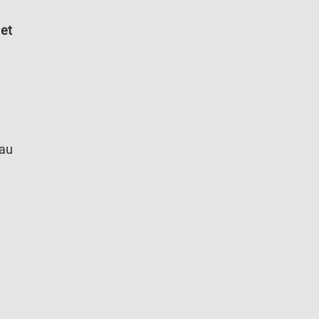
 et
 au