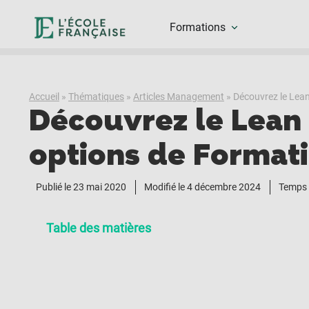
Formations
Accueil
»
Thématiques
»
Articles Management
»
Découvrez le Lea
Découvrez le Lean
options de Format
Publié le
23 mai 2020
Modifié le 4 décembre 2024
Temps 
Table des matières