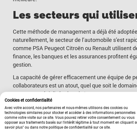
Les secteurs qui utili
Cette méthode de management a déjà été adoptée 
naturellement, le secteur de l’automobile s’est rapi
comme PSA Peugeot Citroën ou Renault utilisent dé
finance, les banques et les assurances profitent é
gestion.
La capacité de gérer efficacement une équipe de per
collaborateurs est un atout, quel que soit le domai
personne spécialisée dans le Lean management pour
Cookies et confidentialité
des équipes dans n’importe quel secteur.
Avec votre accord, nos partenaires et nous-mêmes utilisons des cookies ou
technologies similaires pour stocker et accéder à des informations personnelles
Formation Management
comme votre visite sur ce site. Vous pouvez retirer votre consentement ou vous
opposer aux traitements basés sur l'intérêt légitime à tout moment en cliquant s
Trouver une formatio
savoir plus" ou dans notre politique de confidentialité sur ce site.