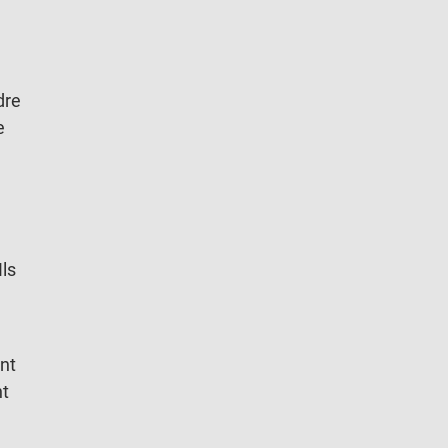
dre
e
Ils
nt
nt