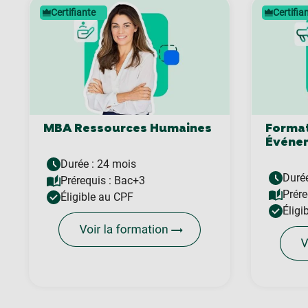
Certifiante
Certifia
MBA Ressources Humaines
Format
Événem
Durée : 24 mois
Durée
Prérequis :
Bac+3
Prére
Éligible au CPF
Éligi