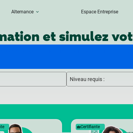
Alternance
Espace Entreprise
mation et simulez vo
s notre catalogue. Formation certifiante ou diplôme d’État, élig
Niveau requis :
nte
Certifiante