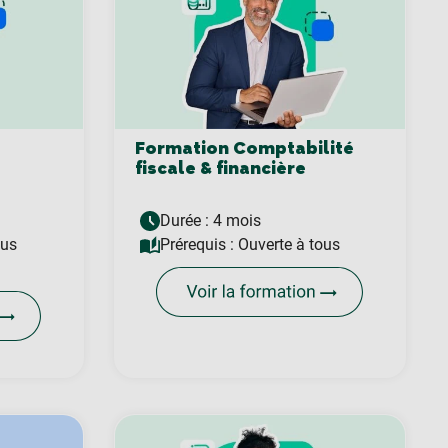
Formation Comptabilité
fiscale & financière
Durée : 4 mois
ous
Prérequis :
Ouverte à tous