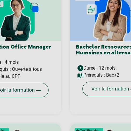
ion Office Manager
Bachelor Ressource
Humaines en altern
 : 4 mois
Durée : 12 mois
quis :
Ouverte à tous
Prérequis :
Bac+2
ble au CPF
nte
Certifiante