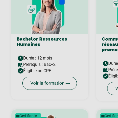
Bachelor Ressources
Commun
Humaines
réseau
promou
Durée : 12 mois
Durée
Prérequis :
Bac+2
Prére
Éligible au CPF
Éligi
Certifiante
Certifia