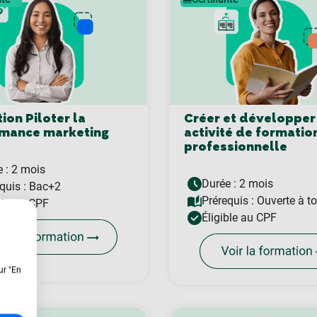
ion Piloter la
Créer et développer
mance marketing
activité de formatio
professionnelle
 : 2 mois
Durée : 2 mois
quis :
Bac+2
Prérequis :
Ouverte à t
ble au CPF
Éligible au CPF
ur "En