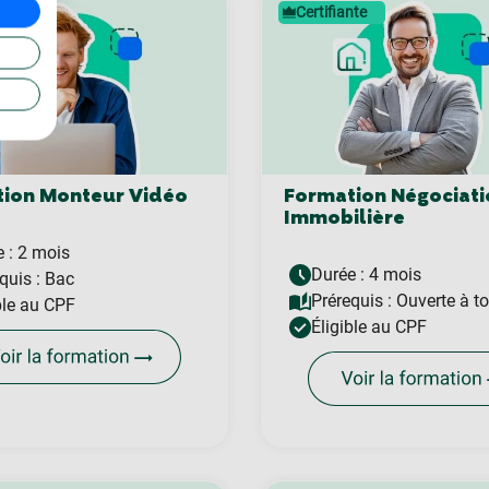
nte
Certifiante
ion Monteur Vidéo
Formation Négociati
Immobilière
 : 2 mois
Durée : 4 mois
quis :
Bac
Prérequis :
Ouverte à t
ble au CPF
Éligible au CPF