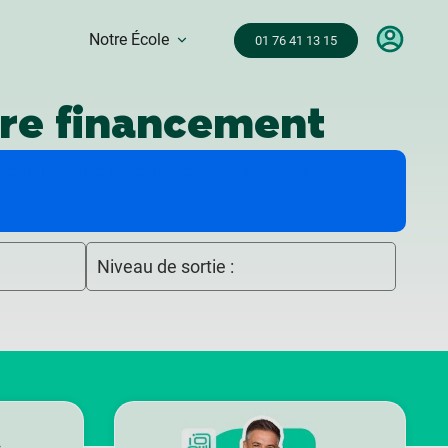
Notre École
01 76 41 13 15
tre financement
ible au CPF ou en alternance :
choisissez celle
Niveau de sortie :