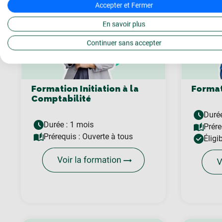
Accepter et Fermer
Certifia
En savoir plus
Continuer sans accepter
Formation Initiation à la
Format
Comptabilité
Durée
Durée : 1 mois
Prére
Prérequis :
Ouverte à tous
Éligi