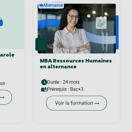
Alternance
Parole
MBA Ressources Humaines
en alternance
Durée : 24 mois
ous
Prérequis :
Bac+3