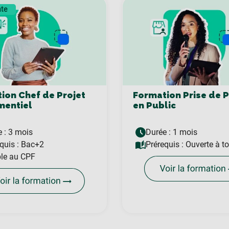
nte
ion Chef de Projet
Formation Prise de 
entiel
en Public
 : 3 mois
Durée : 1 mois
quis :
Bac+2
Prérequis :
Ouverte à t
ble au CPF