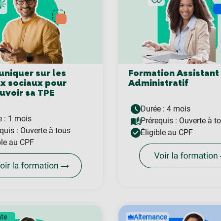
iquer sur les
Formation Assistant
x sociaux pour
Administratif
voir sa TPE
Durée : 4 mois
 : 1 mois
Prérequis :
Ouverte à t
quis :
Ouverte à tous
Éligible au CPF
ble au CPF
nte
Alternance