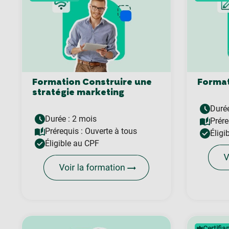
Formation Construire une
Format
stratégie marketing
Durée
Durée : 2 mois
Prére
Prérequis :
Ouverte à tous
Éligi
Éligible au CPF
Certifia