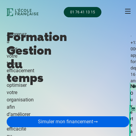
01 76 41 13 15
Formation
Apprenez
·
à
+1
Gestion
gérer
00
ap
votre
du
fo
temps
de
efficacement
temps
16
et
an
optimiser
Ni
votre
O
organisation
u
v
afin
e
d’améliorer
rt
votre
Simuler mon financement
e
efficacité
à