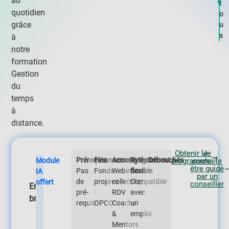
au
t
quotidien
o
grâce
u
s
à
notre
formation
Gestion
du
temps
à
distance.
Obtenir le
Je
Prérequis
Financement
Accompagnement
Rythme
Débouchés
Module
programme
souhaite
être guidé
Pas
Fonds
Webinaires
flexible
IA
par un
de
propres
collectifs,
Compatible
offert
conseiller
En
pré-
·
RDV
avec
bref
requis
OPCO
Coachs
un
&
emploi
Mentors