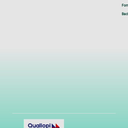
Form
Bac