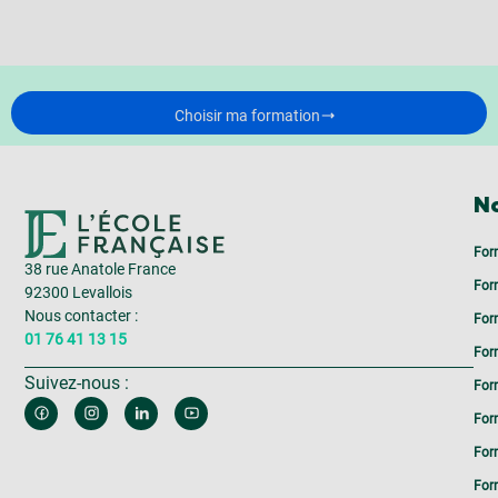
Choisir ma formation
No
For
38 rue Anatole France
For
92300 Levallois
Nous contacter :
For
01 76 41 13 15
For
Suivez-nous :
For
For
For
For