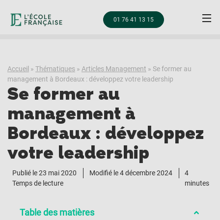
01 76 41 13 15
Accueil
»
Thématiques
»
Articles Management
»
Se former au
management à Bordeaux : développez votre leadership
Se former au
management à
Bordeaux : développez
votre leadership
Publié le
23 mai 2020
Modifié le 4 décembre 2024
4
Temps de lecture
minutes
Table des matières