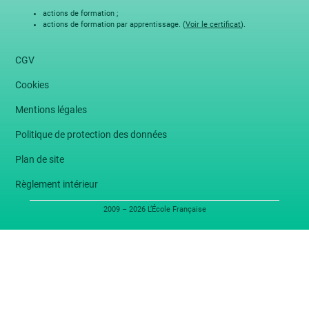
actions de formation ;
actions de formation par apprentissage. (
Voir le certificat
).
CGV
Cookies
Mentions légales
Politique de protection des données
Plan de site
Règlement intérieur
2009 – 2026 L’École Française