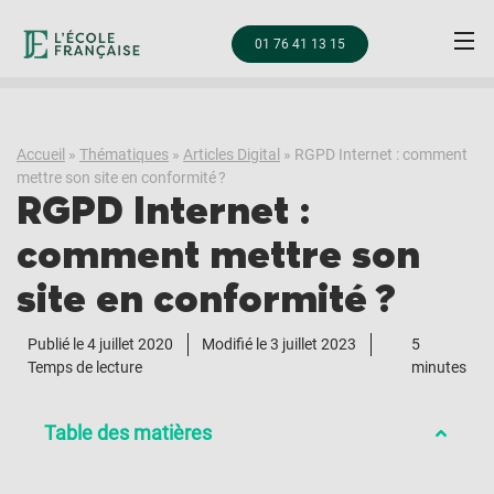
01 76 41 13 15
Accueil
»
Thématiques
»
Articles Digital
»
RGPD Internet : comment
mettre son site en conformité ?
RGPD Internet :
comment mettre son
site en conformité ?
Publié le
4 juillet 2020
Modifié le 3 juillet 2023
5
Temps de lecture
minutes
Table des matières