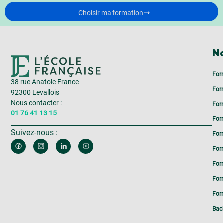
Choisir ma formation
No
For
38 rue Anatole France
For
92300 Levallois
Nous contacter :
For
01 76 41 13 15
For
Suivez-nous :
For
For
For
For
Form
Bac