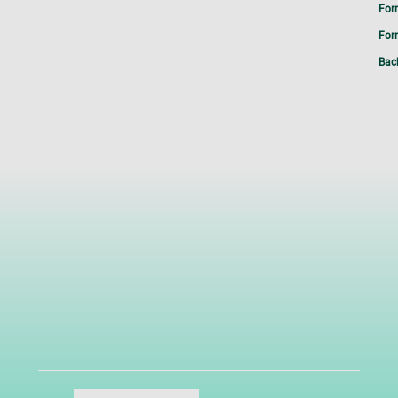
For
Form
Bac