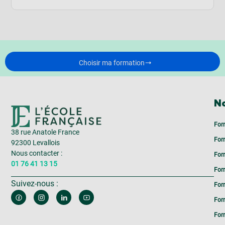
Choisir ma formation
No
For
38 rue Anatole France
For
92300 Levallois
Nous contacter :
For
01 76 41 13 15
For
Suivez-nous :
For
For
For