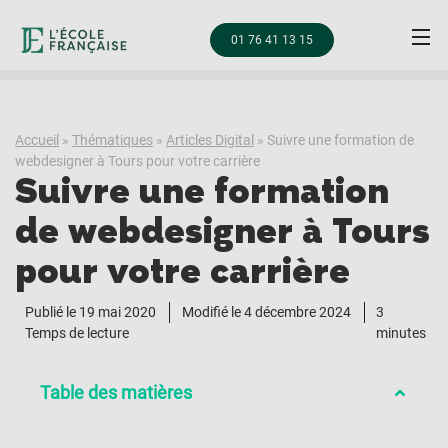
01 76 41 13 15
Accueil
»
Thématiques
»
Articles Digital
»
Suivre une formation de
webdesigner à Tours pour votre carrière
Suivre une formation
de webdesigner à Tours
pour votre carrière
Publié le
19 mai 2020
Modifié le 4 décembre 2024
3
Temps de lecture
minutes
Table des matières