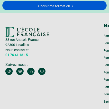
Choisir ma formation
No
For
38 rue Anatole France
For
92300 Levallois
Nous contacter :
For
01 76 41 13 15
For
Suivez-nous :
For
For
For
For
Form
Bac