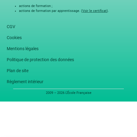
actions de formation ;
actions de formation par apprentissage. (
Voir le certificat
).
CGV
Cookies
Mentions légales
Politique de protection des données
Plan de site
Règlement intérieur
2009 – 2026 L’École Française