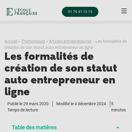
01 76 41 13 15
Accueil
»
Thématiques
»
Articles entrepreneuriat
»
Les formalités de
création de son statut auto entrepreneur en ligne
Les formalités de
création de son statut
auto entrepreneur en
ligne
Publié le
29 mars 2020
Modifié le 4 décembre 2024
5
Temps de lecture
minutes
Table des matières