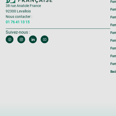
For
38 rue Anatole France
For
92300 Levallois
Nous contacter :
For
01 76 41 13 15
For
Suivez-nous :
For
For
For
For
Form
Bac