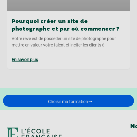
Pourquoi créer un site de
photographe et par où commencer ?
Votre rêve est de posséder un site de photographe pour
mettre en valeur votre talent et inciter les clients à
En savoir plus
Choisir ma formation
No