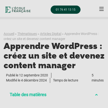
01 76 41 13 15
Accueil
»
Thématiques
»
Articles Digital
»
Apprendre WordPress :
créez un site et devenez content manager
Apprendre WordPress :
créez un site et devenez
content manager
Publié le
12 septembre 2020
5
Modifié le 4 décembre 2024
Temps de lecture
minutes
Table des matières