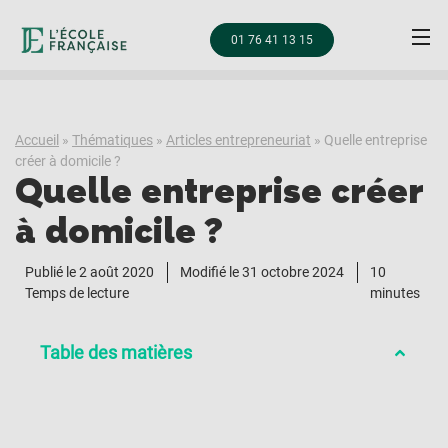
01 76 41 13 15
Accueil
»
Thématiques
»
Articles entrepreneuriat
»
Quelle entreprise
créer à domicile ?
Quelle entreprise créer
à domicile ?
Publié le
2 août 2020
Modifié le 31 octobre 2024
10
Temps de lecture
minutes
Table des matières