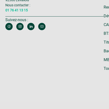
Nous contacter :
Rec
01 76 41 13 15
Dé
Suivez-nous :
CA
BT
Tit
Bac
MB
Tou