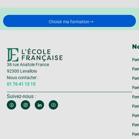
Choisir ma formation
No
For
38 rue Anatole France
For
92300 Levallois
Nous contacter :
For
01 76 41 13 15
For
Suivez-nous :
For
For
For
For
Form