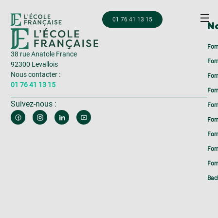
01 76 41 13 15
No
For
38 rue Anatole France
For
92300 Levallois
Nous contacter :
For
01 76 41 13 15
For
Suivez-nous :
For
For
For
For
Form
Bac