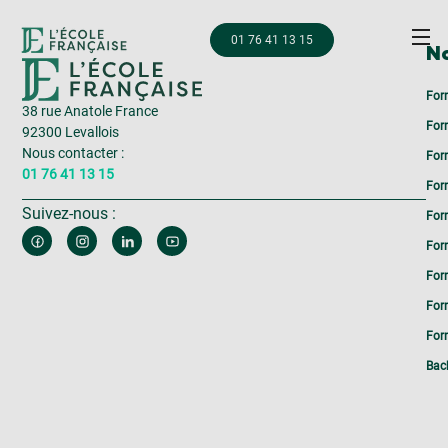
01 76 41 13 15
No
For
38 rue Anatole France
For
92300 Levallois
Nous contacter :
For
01 76 41 13 15
For
Suivez-nous :
For
For
For
For
Form
Bac