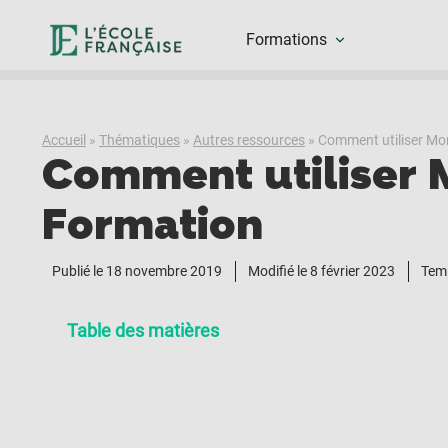
Formations
Accueil
»
Thématiques
»
Autres ressources
»
Comment utiliser M
Comment utiliser
Formation
Publié le
18 novembre 2019
Modifié le 8 février 2023
Temp
Table des matières