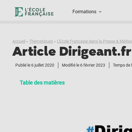
Formations
Accueil
»
Thématiques
»
L'Ecole Française dans la Presse & Média
Article Dirigeant.f
Publié le
6 juillet 2020
Modifié le 6 février 2023
Temps de l
Table des matières