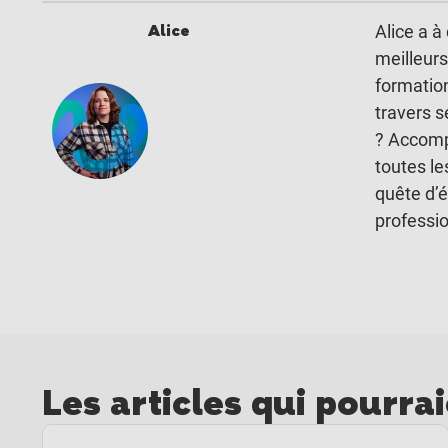
Alice
Alice a à 
meilleurs
formatio
travers s
? Accom
toutes l
quête d’
professi
Les articles qui pourra