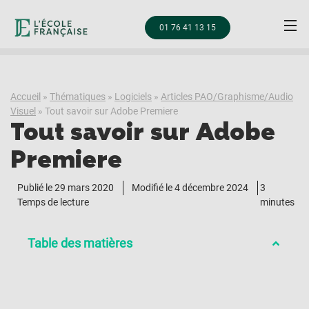
01 76 41 13 15
Accueil
»
Thématiques
»
Logiciels
»
Articles PAO/Graphisme/Audio
Visuel
»
Tout savoir sur Adobe Premiere
Tout savoir sur Adobe
Premiere
Publié le
29 mars 2020
Modifié le 4 décembre 2024
3
Temps de lecture
minutes
Table des matières