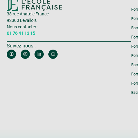
For
38 rue Anatole France
For
92300 Levallois
Nous contacter :
For
01 76 41 13 15
For
Suivez-nous :
For
For
For
For
Form
Bac