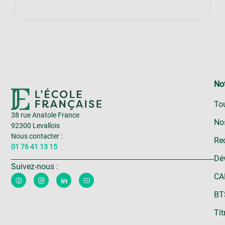
Not
To
38 rue Anatole France
No
92300 Levallois
Nous contacter :
Rec
01 76 41 13 15
Dé
Suivez-nous :
CA
BT
Tit