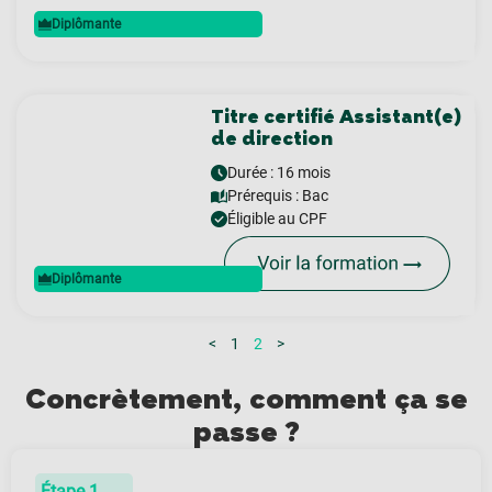
Diplômante
Titre certifié Assistant(e)
de direction
Durée : 16 mois
Prérequis :
Bac
Éligible au CPF
Diplômante
<
1
2
>
Concrètement, comment ça se
passe ?
Étape 1