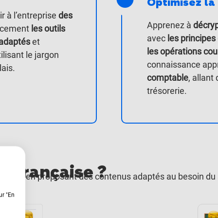
Optimisez la 
ir à l’entreprise
des
Apprenez à
décryp
cacement
les outils
avec
les principes 
 adaptés
et
les opérations co
ilisant le jargon
connaissance app
ais.
comptable
, allant
trésorerie.
 Française ?​
demain
en proposant des contenus adaptés au besoin du 
ur "En