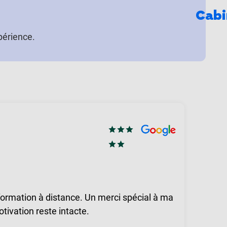
Cabi
périence.
Dela
J’ai 
tradi
voulu 
formation à distance. Un merci spécial à ma
en lig
tivation reste intacte.
Commu
faisai