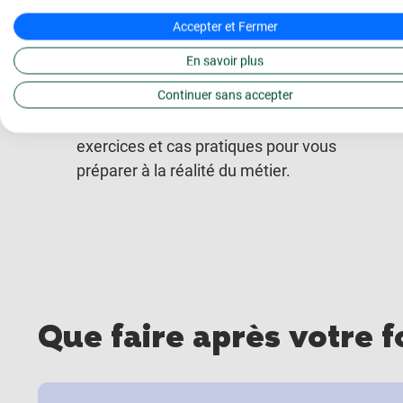
Accepter et Fermer
Exercices, quiz et cas
En savoir plus
pratiques
Continuer sans accepter
Nous vous proposons de nombreux
exercices et cas pratiques pour vous
préparer à la réalité du métier.
Que faire après votre 