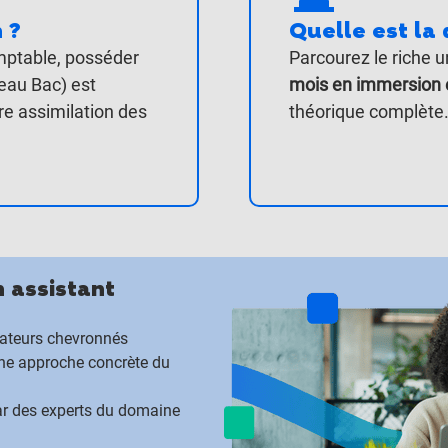
 ?
Quelle est la
omptable, posséder
Parcourez le riche u
eau Bac) est
mois en immersion 
e assimilation des
théorique complète
n assistant
mateurs chevronnés
une approche concrète du
par des experts du domaine