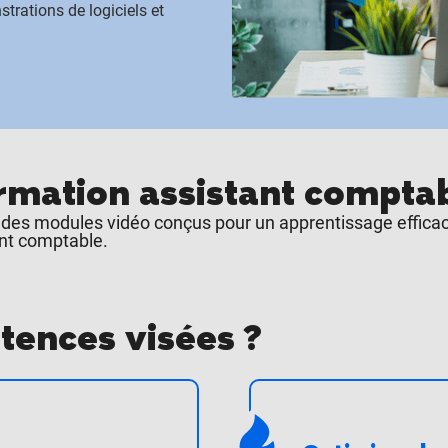
trations de logiciels et
rmation assistant compta
s des modules vidéo conçus pour un apprentissage effic
ant comptable.
ences visées ? ​