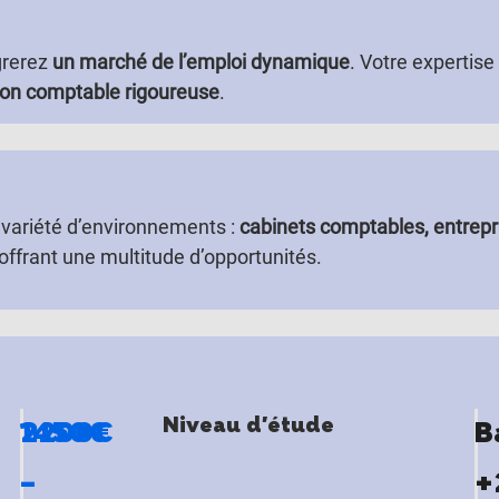
grerez
un marché de l’emploi dynamique
. Votre expertise
ion comptable rigoureuse
.
variété d’environnements :
cabinets comptables, entrepri
offrant une multitude d’opportunités.
Niveau d'étude
1450€
2200€
B
–
+