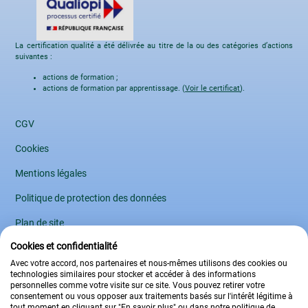
La certification qualité a été délivrée au titre de la ou des catégories d’actions
suivantes :
actions de formation ;
actions de formation par apprentissage. (
Voir le certificat
).
CGV
Cookies
Mentions légales
Politique de protection des données
Plan de site
Cookies et confidentialité
Règlement intérieur
Avec votre accord, nos partenaires et nous-mêmes utilisons des cookies ou
2009 – 2026 L’École Française
technologies similaires pour stocker et accéder à des informations
personnelles comme votre visite sur ce site. Vous pouvez retirer votre
consentement ou vous opposer aux traitements basés sur l'intérêt légitime à
tout moment en cliquant sur "En savoir plus" ou dans notre politique de