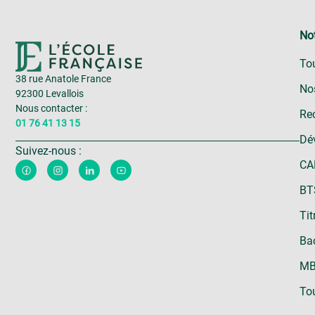
Not
To
38 rue Anatole France
No
92300 Levallois
Nous contacter :
Rec
01 76 41 13 15
Dé
Suivez-nous :
CA
BT
Tit
Bac
MB
Tou