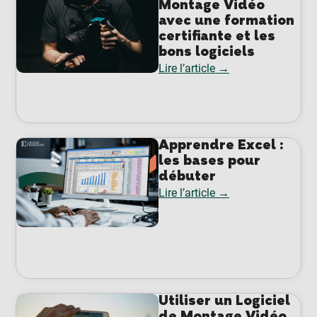
Montage Vidéo
avec une formation
certifiante et les
bons logiciels
Lire l’article →
Apprendre Excel :
les bases pour
débuter
Lire l’article →
Utiliser un Logiciel
de Montage Vidéo