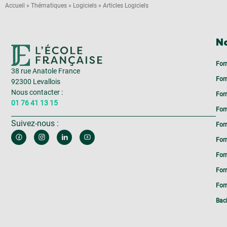
Accueil
»
Thématiques
»
Logiciels
»
Articles Logiciels
No
For
38 rue Anatole France
For
92300 Levallois
Nous contacter :
For
01 76 41 13 15
For
Suivez-nous :
For
For
For
For
Form
Bac