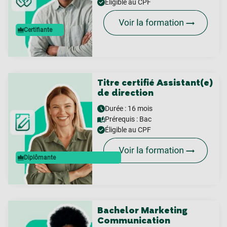
Éligible au CPF
Certifiante
Titre certifié Assistant(e)
de direction
Durée : 16 mois
Prérequis :
Bac
Éligible au CPF
Diplômante
Bachelor Marketing
Communication