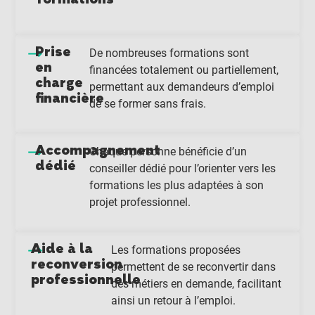
Prise
De nombreuses formations sont
en
financées totalement ou partiellement,
charge
permettant aux demandeurs d’emploi
financière
de se former sans frais.
Accompagnement
Chaque personne bénéficie d’un
dédié
conseiller dédié pour l’orienter vers les
formations les plus adaptées à son
projet professionnel.
Aide à la
Les formations proposées
reconversion
permettent de se reconvertir dans
professionnelle
des métiers en demande, facilitant
ainsi un retour à l’emploi.