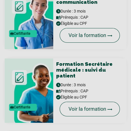
communication
Durée : 3 mois
Prérequis :
CAP
Éligible au CPF
Certifiante
Formation Secrétaire
médicale : suivi du
patient
Durée : 3 mois
Prérequis :
CAP
Éligible au CPF
Certifiante