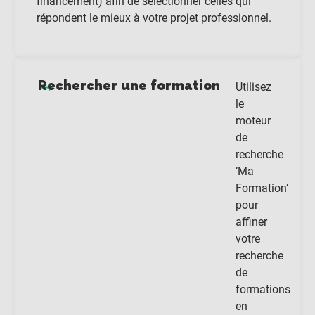
financement) afin de sélectionner celles qui
répondent le mieux à votre projet professionnel.
Rechercher une formation
Utilisez
le
moteur
de
recherche
‘Ma
Formation’
pour
affiner
votre
recherche
de
formations
en