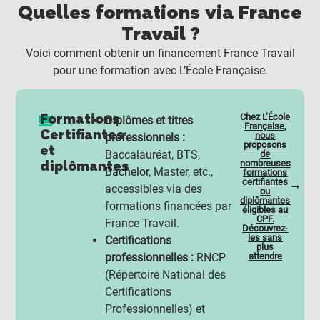
Quelles formations via France
Travail ?
Voici comment obtenir un financement France Travail
pour une formation avec L’École Française.
Formations
Chez L’École
Diplômes et titres
Française,
Certifiantes
nous
professionnels :
proposons
et
Baccalauréat, BTS,
de
diplômantes
nombreuses
Bachelor
, Master, etc.,
formations
certifiantes
accessibles via des
ou
diplômantes
formations financées par
éligibles au
CPF.
France Travail.
Découvrez-
les sans
Certifications
plus
professionnelles :
RNCP
attendre
(Répertoire National des
Certifications
Professionnelles) et