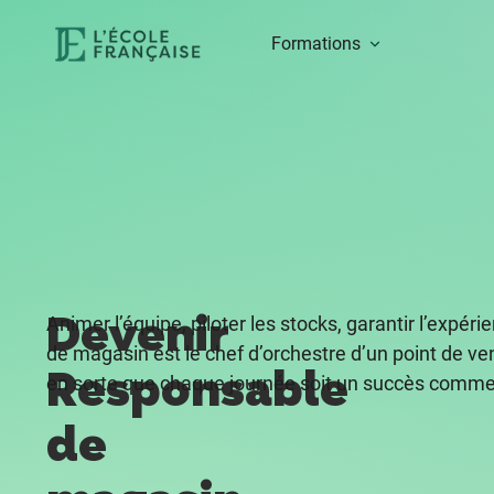
Formations
Devenir
Animer l’équipe, piloter les stocks, garantir l’expéri
de magasin est le chef d’orchestre d’un point de ven
Responsable
en sorte que chaque journée soit un succès commer
de