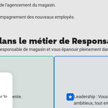
t de l'agencement du magasin.
'accompagnement des nouveaux employés.
 dans le métier de Respon
responsable de magasin et vous épanouir pleinement dans
s
nt de vente.
Leadership : Vous 
ur "En
ambitieux, tout e