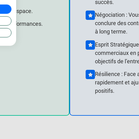
succès.
n de l’espace.
Négociation : Vous
conclure des cont
 les performances.
à long terme.
Esprit Stratégique
commerciaux en p
objectifs de l’entr
Résilience : Face
rapidement et ajus
positifs.