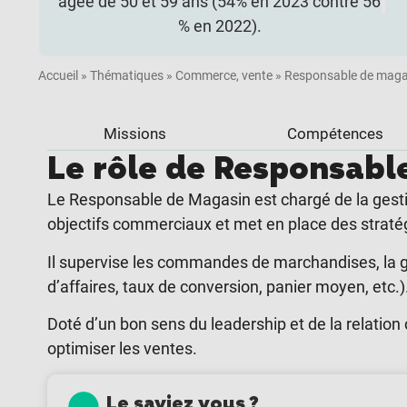
âgée de 50 et 59 ans (54% en 2023 contre 56
% en 2022).
Accueil
»
Thématiques
»
Commerce, vente
»
Responsable de maga
Missions
Compétences
Le rôle de Responsabl
Le Responsable de Magasin est chargé de la gestion
objectifs commerciaux et met en place des stratégies
Il supervise les commandes de marchandises, la g
d’affaires, taux de conversion, panier moyen, etc.)
Doté d’un bon sens du leadership et de la relation c
optimiser les ventes.
Le saviez vous ?