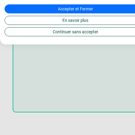
Accepter et Fermer
Assurer le merchandising et l’optimisatio
En savoir plus
Suivre les objectifs de vente et analyser
Continuer sans accepter