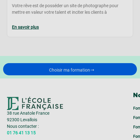
Votre rêve est de posséder un site de photographe pour
mettre en valeur votre talent et inciter les clients à
En savoir plus
Choisir ma formation
No
For
38 rue Anatole France
For
92300 Levallois
Nous contacter :
For
01 76 41 13 15
For