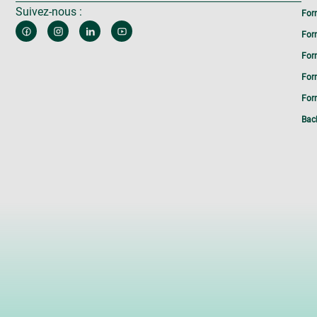
Suivez-nous :
For
For
For
For
Form
Bac