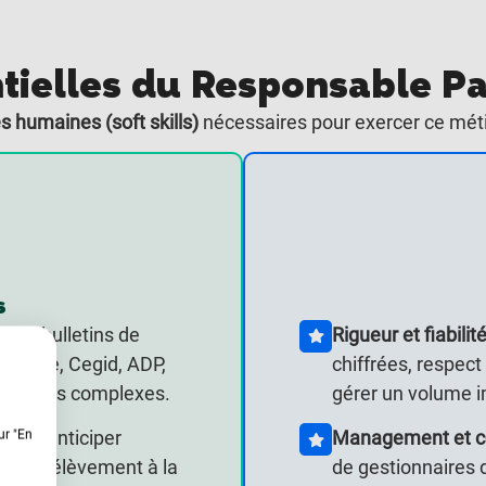
tielles du Responsable Pa
s humaines (soft skills)
nécessaires pour exercer ce mét
s
 des bulletins de
Rigueur et fiabilité
e (Sage, Cegid, ADP,
chiffrées, respect
t des cas complexes.
gérer un volume i
ité à anticiper
Management et c
ur "En
nds, prélèvement à la
de gestionnaires d