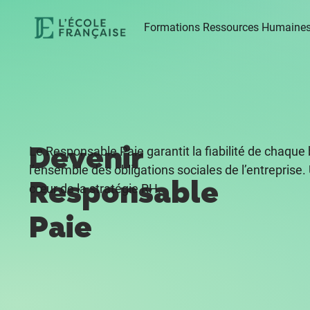
Formations Ressources Humaine
Devenir
Le Responsable Paie garantit la fiabilité de chaque b
l’ensemble des obligations sociales de l’entreprise.
Responsable
cœur de la stratégie RH.
Paie