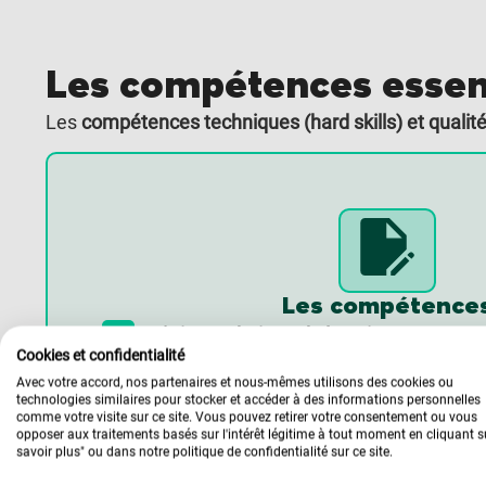
Les compétences essen
Les
compétences techniques (hard skills) et qualité
Les compétence
Maîtrise technique de la paie :
p
roduction
Cookies et confidentialité
salaire, paramétrage des logiciels de pai
Avec votre accord, nos partenaires et nous-mêmes utilisons des cookies ou
Silae), gestion des éléments variables e
technologies similaires pour stocker et accéder à des informations personnelles
comme votre visite sur ce site. Vous pouvez retirer votre consentement ou vous
Droit social et veille réglementaire :
c
apac
opposer aux traitements basés sur l'intérêt légitime à tout moment en cliquant s
savoir plus" ou dans notre politique de confidentialité sur ce site.
l’impact des réformes (cotisations, plafo