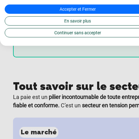
source) sur le processus de paie.
Accepter et Fermer
Déclarations sociales et DSN :
maîtrise d
En savoir plus
déclarations associées (URSSAF, retraite
Continuer sans accepter
Tout savoir sur le secte
La paie est un
pilier incontournable de toute entrepr
fiable et conforme.
C’est un
secteur en tension pe
Le marché