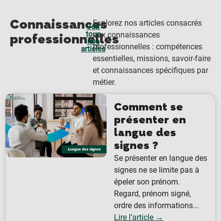
Connaissances
Explorez nos articles consacrés
Voir
tous
aux connaissances
professionnelles
nos
professionnelles : compétences
articles
essentielles, missions, savoir-faire
et connaissances spécifiques par
métier.
Comment se
présenter en
langue des
signes ?
Se présenter en langue des
signes ne se limite pas à
épeler son prénom.
Regard, prénom signé,
ordre des informations...
Lire l’article →