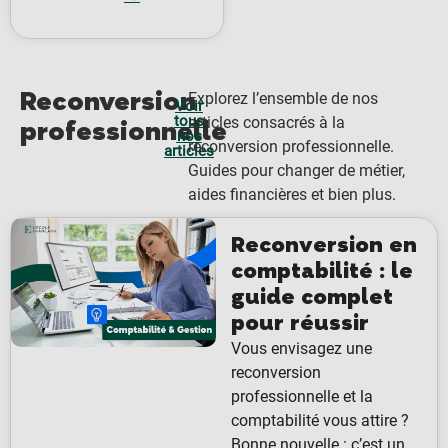
Reconversion
Explorez l’ensemble de nos
Voir
tous
articles consacrés à la
professionnelle
nos
reconversion professionnelle.
articles
Guides pour changer de métier,
aides financières et bien plus.
Reconversion en
comptabilité : le
guide complet
pour réussir
Vous envisagez une
reconversion
professionnelle et la
comptabilité vous attire ?
Bonne nouvelle : c’est un