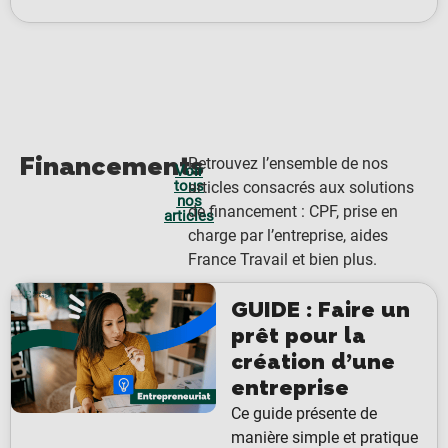
Financements
Retrouvez l’ensemble de nos
Voir
tous
articles consacrés aux solutions
nos
de financement : CPF, prise en
articles
charge par l’entreprise, aides
France Travail et bien plus.
GUIDE : Faire un
prêt pour la
création d’une
entreprise
Ce guide présente de
manière simple et pratique