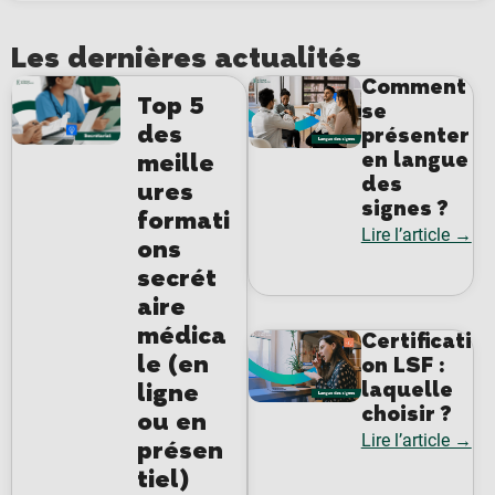
Les dernières actualités
Comment
Top 5
se
des
présenter
en langue
meille
des
ures
signes ?
formati
Lire l’article →
ons
secrét
aire
médica
Certificati
le (en
on LSF :
laquelle
ligne
choisir ?
ou en
Lire l’article →
présen
tiel)