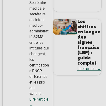
Secrétaire
médicale,
secrétaire
assistant
Les
médico-
chiffres
administrat
en langue
des
if, S2MS…
signes
entre les
française
intitulés qui
(LSF) :
changent,
guide
les
complet
certification
Lire l’article →
s RNCP
différentes
et les prix
qui
varient...
Lire l’article
→