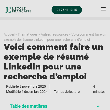
01 76 41 13 15
Accueil
»
Thématiques
»
Autres ressources
»
Voici comment faire un
exemple de résumé LinkedIn pour une recherche d’emploi
Voici comment faire un
exemple de résumé
LinkedIn pour une
recherche d’emploi
Publié le
8 novembre 2020
4
Modifié le 4 décembre 2024
Temps de lecture
minutes
Table des matières