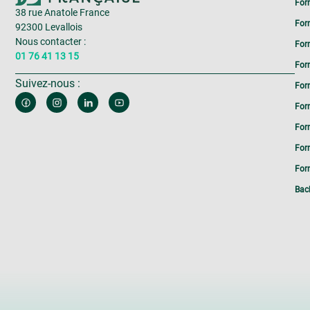
For
38 rue Anatole France
For
92300 Levallois
Nous contacter :
For
01 76 41 13 15
For
Suivez-nous :
For
For
For
For
Form
Bac