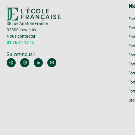
No
For
38 rue Anatole France
For
92300 Levallois
Nous contacter :
For
01 76 41 13 15
For
Suivez-nous :
For
For
For
For
Form
Bac