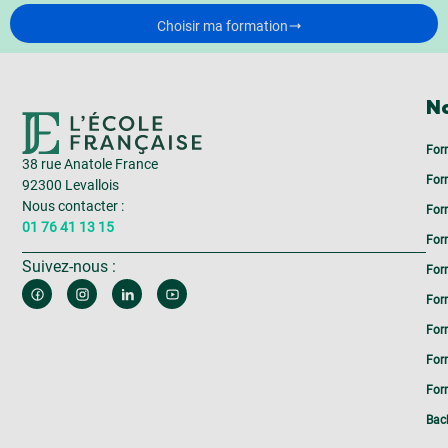
Choisir ma formation
No
For
38 rue Anatole France
For
92300 Levallois
Nous contacter :
For
01 76 41 13 15
For
Suivez-nous :
For
For
For
For
Form
Bac