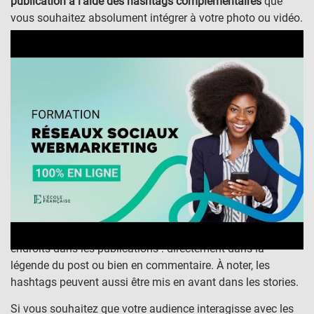
publication à l’aide des hashtags complémentaires
que
vous souhaitez absolument intégrer à votre photo ou vidéo.
Où les placer sur son profil et ses posts /
publications ?
Si Twitter a créé le hashtag, Instagram l’a popularisé. La
plateforme autorise donc jusqu’à 30 hashtags par
publication. Plus vous incorporez de mots-clés, plus vous
gagnez d’engagement. Cependant, vous n’êtes pas obligé
d’en mettre 30.
Pour garder votre contenu attractif, placez les
hashtags à la fin de vos publications.
Sur Instagram, les hashtags peuvent être utilisés à deux
endroits dans les publications : directement dans la
légende du post ou bien en commentaire. À noter, les
hashtags peuvent aussi être mis en avant dans les stories.
Si vous souhaitez que votre audience interagisse avec les