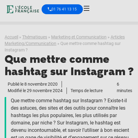
01 76 41 13 15
Accueil
»
Thématiques
»
Marketing et Communication
»
Articles
Marketing/Communication
»
Que mettre comme hashtag sur
Instagram ?
Que mettre comme
hashtag sur Instagram ?
Publié le
8 novembre 2020
6
Modifié le 29 novembre 2024
Temps de lecture
minutes
Que mettre comme hashtag sur Instagram ? Existe-t-il
des astuces, des sites et des outils pour connaître les
hashtags les plus populaires, les plus utilisés par
domaine, par niche ? Sur Instagram, le hashtag est
devenu incontournable, et savoir l’utiliser à bon escient
est un gage de visibilité et d’engagement sur ce réseau