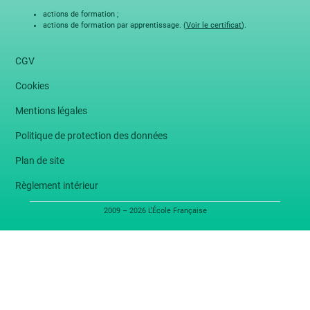
actions de formation ;
actions de formation par apprentissage. (
Voir le certificat
).
CGV
Cookies
Mentions légales
Politique de protection des données
Plan de site
Règlement intérieur
2009 – 2026 L’École Française