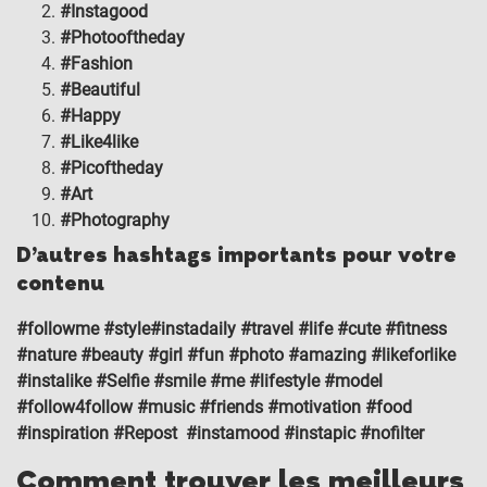
#Instagood
#Photooftheday
#Fashion
#Beautiful
#Happy
#Like4like
#Picoftheday
#Art
#Photography
D’autres hashtags importants pour votre
contenu
#followme #style#instadaily #travel #life #cute #fitness
#nature #beauty #girl #fun #photo #amazing #likeforlike
#instalike #Selfie #smile #me #lifestyle #model
#follow4follow #music #friends #motivation #food
#inspiration #Repost #instamood #instapic #nofilter
Comment trouver les meilleurs