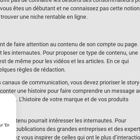
i vous êtes un débutant et ne connaissez pas cette notion
trouver une niche rentable en ligne.
tant de faire attention au contenu de son compte ou page.
t les internautes. Pour proposer ce type de contenu, une
est de même pour les vidéos et les articles. En ce qui
elques règles de rédaction.
s canaux de communication, vous devez prioriser le story
aconter une histoire pour faire comprendre un message a
udience. L’histoire de votre marque et de vos produits
n contenu pourrait intéresser les internautes. Pour
ur "En
rer aux publications des grandes entreprises et des exper
s devez vous inspirer de celles qui ont le plus d’interacti