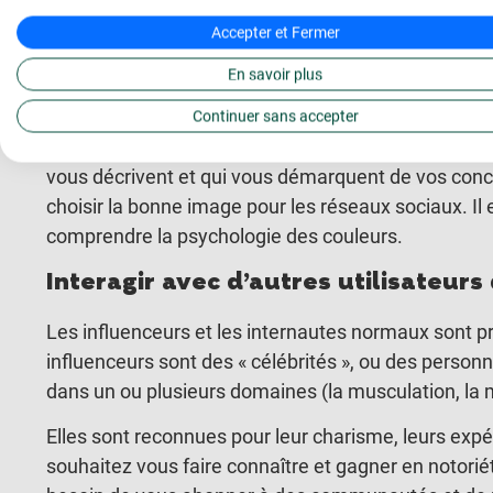
(nombres de likes, commentaires, partages)
Accepter et Fermer
Soigner son image
En savoir plus
Votre photo de profil et votre description reflètent l
Continuer sans accepter
vous voulez
gagner de l’argent grâce aux réseaux 
vous décrivent et qui vous démarquent de vos concurr
choisir la bonne image pour les réseaux sociaux. Il 
comprendre la psychologie des couleurs.
Interagir avec d’autres utilisateur
Les influenceurs et les internautes normaux sont pr
influenceurs sont des « célébrités », ou des person
dans un ou plusieurs domaines (la musculation, la
Elles sont reconnues pour leur charisme, leurs expé
souhaitez vous faire connaître et gagner en notorié