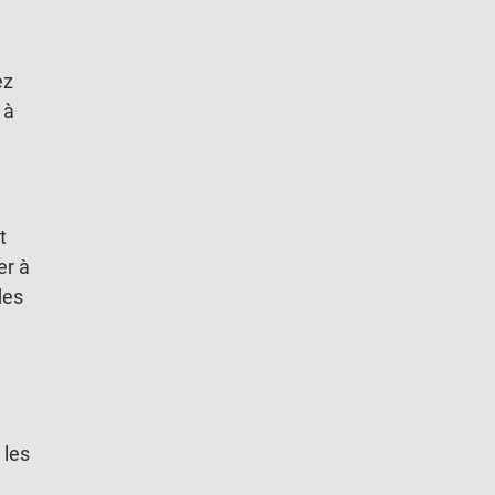
ez
 à
t
er à
des
 les