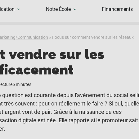
cation
Notre École
Financements
Marketing/Communication
»
Focus sur comment vendre sur les réseaux
 vendre sur les
fficacement
lecture
6 minutes
question est courante depuis l'avènement du social sell
rès souvent : peut-on réellement le faire ? Si oui, quell
t argent vont de pair. Grâce à la naissance de ces
tion digitale est née. Elle rapporte si le promoteur sait
er.