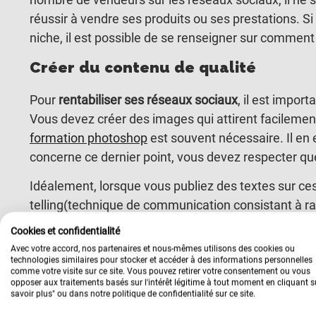
réussir à vendre ses produits ou ses prestations. S
niche, il est possible de se renseigner sur comment 
Créer du contenu de qualité
Pour
rentabiliser ses réseaux sociaux
, il est impor
Vous devez créer des images qui attirent facilemen
formation photoshop
est souvent nécessaire. Il en 
concerne ce dernier point, vous devez respecter qu
Idéalement, lorsque vous publiez des textes sur ce
telling(technique de communication consistant à r
lecteur). Ainsi, vous suscitez l’empathie de votre a
Cookies et confidentialité
l’intéresse.
Avec votre accord, nos partenaires et nous-mêmes utilisons des cookies ou
technologies similaires pour stocker et accéder à des informations personnelles
En somme, plus une publication a du succès, plus so
comme votre visite sur ce site. Vous pouvez retirer votre consentement ou vous
opposer aux traitements basés sur l'intérêt légitime à tout moment en cliquant s
connaitre les tendances actuelles, il faut vous réfé
savoir plus" ou dans notre politique de confidentialité sur ce site.
dans votre domaine d’activité. En les analysant, vou