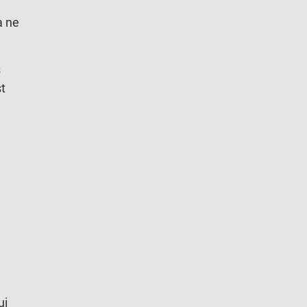
a ne
s
st
ui