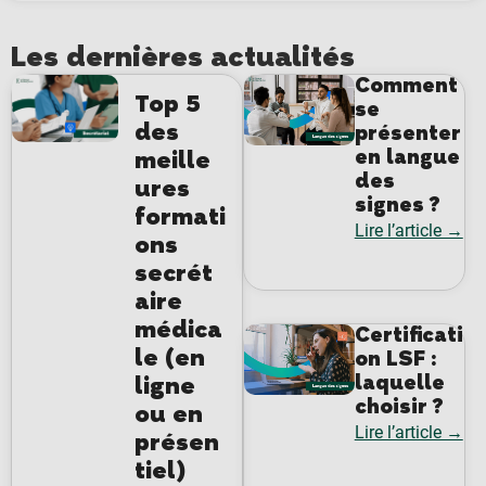
Les dernières actualités
Comment
Top 5
se
des
présenter
en langue
meille
des
ures
signes ?
formati
Lire l’article →
ons
secrét
aire
médica
Certificati
le (en
on LSF :
laquelle
ligne
choisir ?
ou en
Lire l’article →
présen
tiel)