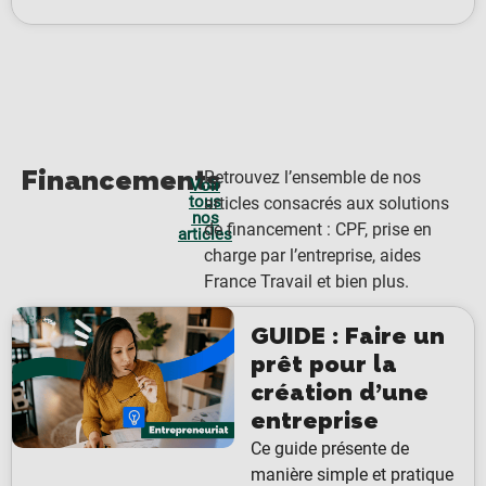
Financements
Retrouvez l’ensemble de nos
Voir
tous
articles consacrés aux solutions
nos
de financement : CPF, prise en
articles
charge par l’entreprise, aides
France Travail et bien plus.
GUIDE : Faire un
prêt pour la
création d’une
entreprise
Ce guide présente de
manière simple et pratique