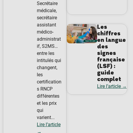
Secrétaire
médicale,
secrétaire
assistant
Les
médico-
chiffres
administrat
en langue
des
if, S2MS…
signes
entre les
française
intitulés qui
(LSF) :
changent,
guide
les
complet
certification
Lire l’article →
s RNCP
différentes
et les prix
qui
varient...
Lire l’article
→