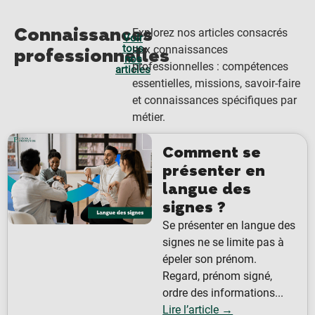
Connaissances
Explorez nos articles consacrés
Voir
tous
aux connaissances
professionnelles
nos
professionnelles : compétences
articles
essentielles, missions, savoir-faire
et connaissances spécifiques par
métier.
Comment se
présenter en
langue des
signes ?
Se présenter en langue des
signes ne se limite pas à
épeler son prénom.
Regard, prénom signé,
ordre des informations...
Lire l’article →