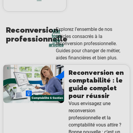
Reconversion
Explorez l’ensemble de nos
Voir
tous
articles consacrés à la
professionnelle
nos
reconversion professionnelle.
articles
Guides pour changer de métier,
aides financières et bien plus.
Reconversion en
comptabilité : le
guide complet
pour réussir
Vous envisagez une
reconversion
professionnelle et la
comptabilité vous attire ?
Bonne nouvelle : c’est un