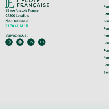
For
38 rue Anatole France
For
92300 Levallois
Nous contacter :
For
01 76 41 13 15
For
Suivez-nous :
For
For
For
For
Form
Bac