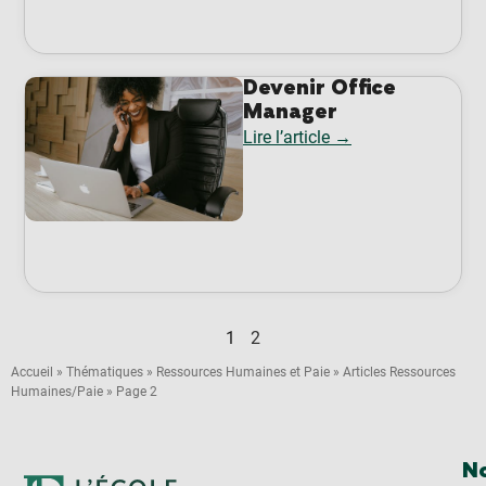
Devenir Office
Manager
Lire l’article →
1
2
Accueil
»
Thématiques
»
Ressources Humaines et Paie
»
Articles Ressources
Humaines/Paie
»
Page 2
No