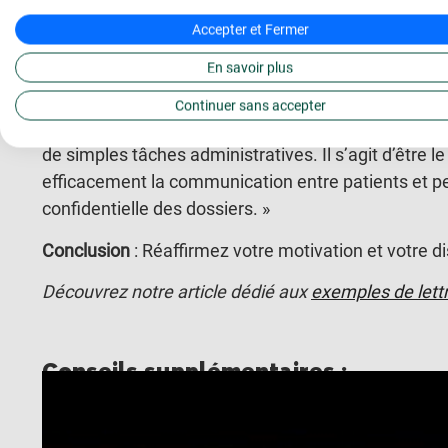
Accepter et Fermer
Soulignez votre maîtrise de la terminologie médica
une solide connaissance de la terminologie médical
En savoir plus
efficacement les documents médicaux. »
Continuer sans accepter
Démontrez votre compréhension du poste
: « Je su
de simples tâches administratives. Il s’agit d’être l
efficacement la communication entre patients et pe
confidentielle des dossiers. »
Conclusion
: Réaffirmez votre motivation et votre di
Découvrez notre article dédié aux
exemples de lett
Conseils supplémentaires :
Utilisez le jargon médical approprié dans votr
Mettez en avant votre capacité à apprendre 