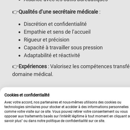
👉
Qualités d’une secrétaire médicale
:
Discrétion et confidentialité
Empathie et sens de l’accueil
Rigueur et précision
Capacité à travailler sous pression
Adaptabilité et réactivité
👉
Expériences
: Valorisez les compétences transfé
domaine médical.
Rédaction d’une lettre de motivatio
Cookies et confidentialité
Avec votre accord, nos partenaires et nous-mêmes utilisons des cookies ou
Introduction
: Exprimez votre intérêt pour le domai
technologies similaires pour stocker et accéder à des informations personnelles
comme votre visite sur ce site. Vous pouvez retirer votre consentement ou vous
phrase d’accroche.
opposer aux traitements basés sur l'intérêt légitime à tout moment en cliquant s
savoir plus" ou dans notre politique de confidentialité sur ce site.
Corps de la lettre
: Mettez en avant vos
qualités de