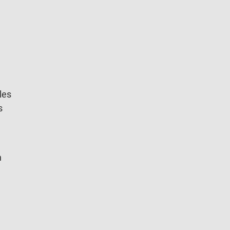
les
s
n