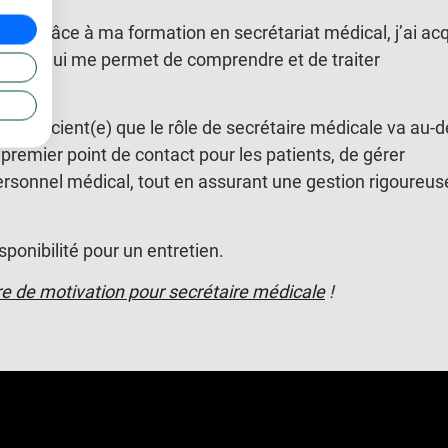
le
: « Grâce à ma formation en secrétariat médical, j’ai ac
e, ce qui me permet de comprendre et de traiter
is conscient(e) que le rôle de secrétaire médicale va au-d
e premier point de contact pour les patients, de gérer
rsonnel médical, tout en assurant une gestion rigoureus
sponibilité pour un entretien.
re de motivation pour secrétaire médicale
!
e CV et votre lettre pour démontrer vos connaissances.
rapidement de nouveaux termes médicaux et procédures.