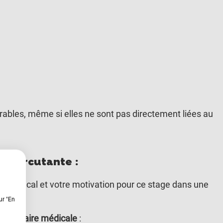
rables, même si elles ne sont pas directement liées au
n percutante :
ne médical et votre motivation pour ce stage dans une
ur "En
 secrétaire médicale
: