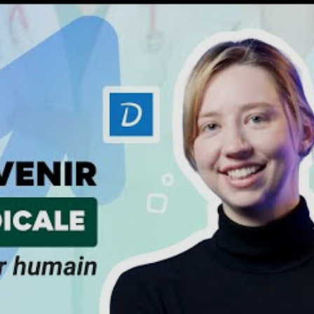
s exemples concrets illustrant vos
qualités de secrétaire
votre connaissance de la terminologie médicale et vos
cale, vous augmenterez considérablement vos chances de
crétaire médicale ?
🏥
ant que secrétaire ou assistant médical ? La recherche 
usieurs structures :