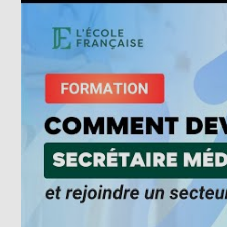
Lors de l’entretien, soyez prêt(e) à donner de
médicale
.
En suivant ces conseils et en mettant l’accent sur 
qualités spécifiques au poste de secrétaire médi
décrocher le stage que vous recherchez.
Où faire un stage de se
Vous vous demandez où postuler pour un stage en t
stage de secrétaire médicale peut s’orienter vers pl
✅Hôpitaux
✅Cliniques
✅Cabinets médicaux