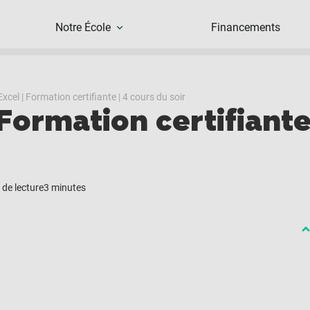
Notre École
Financements
cel | Formation certifiante | 4 cours du soir
Formation certifiante
de lecture
3 minutes