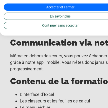
En plus des ateliers, vous continuez à pratiquer de 
cours sont disponibles et vous pouvez les visionner
Accepter et Fermer
après la formation.
En savoir plus
Chaque chapitre est clôturé d’exercices que vous dev
Continuer sans accepter
certification.
Communication via not
Même en dehors des cours, vous pouvez échanger av
grâce à notre appli mobile. Vous n’êtes donc jamais
progressivement.
Contenu de la formation
L’interface d’Excel
Les classeurs et les feuilles de calcul
Le menu Fichier