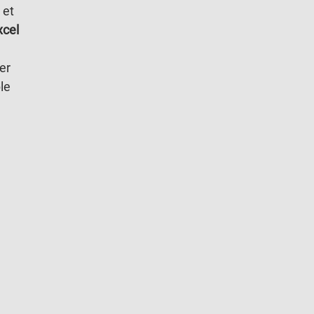
 et
xcel
er
le