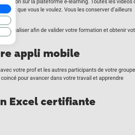
la maison sur la plateforme e-learning. Toutes les vidéos 
 autant que vous le voulez. Vous les conserver d’ailleurs
ez réaliser afin de valider votre formation et obtenir vo
re appli mobile
ec votre prof et les autres participants de votre group
 coincé pour avancer dans votre travail et apprendre
 Excel certifiante