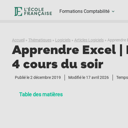
Formations Comptabilité
Accueil
»
Thématiques
»
Logiciels
»
Articles Logiciels
»
Apprendre Ex
Apprendre Excel | 
4 cours du soir
Publié le
2 décembre 2019
Modifié le 17 avril 2026
Temps 
Table des matières