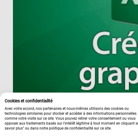
4 cours du soir en peti
Le format de notre formation est mixte présentiel +
Vous participez à 4 ateliers de 2 heures un soir par
mise en pratique, aussi toutes les explications se f
ordinateur et refaites les exercices avec le prof.
Cookies et confidentialité
vos questions et êtes ainsi sûrs d’avoir tout compri
Avec votre accord, nos partenaires et nous-mêmes utilisons des cookies ou
technologies similaires pour stocker et accéder à des informations personnelles
Complétés de cours et 
comme votre visite sur ce site. Vous pouvez retirer votre consentement ou vous
opposer aux traitements basés sur l'intérêt légitime à tout moment en cliquant s
savoir plus" ou dans notre politique de confidentialité sur ce site.