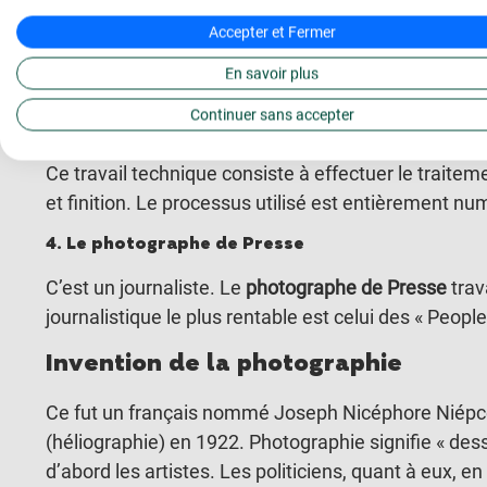
2. Le photographe d’art
Accepter et Fermer
C’est un artiste. Il puise son inspiration à l’extérieu
En savoir plus
photographes d’art
surtout dans le domaine de la 
Continuer sans accepter
3. Le technicien de laboratoire photo
Ce travail technique consiste à effectuer le traite
et finition. Le processus utilisé est entièrement nu
4. Le photographe de Presse
C’est un journaliste. Le
photographe de Presse
trav
journalistique le plus rentable est celui des « People
Invention de la photographie
Ce fut un français nommé Joseph Nicéphore Niépce
(héliographie) en 1922. Photographie signifie « des
d’abord les artistes. Les politiciens, quant à eux, en