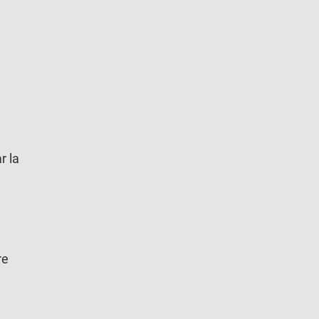
r la
e
re