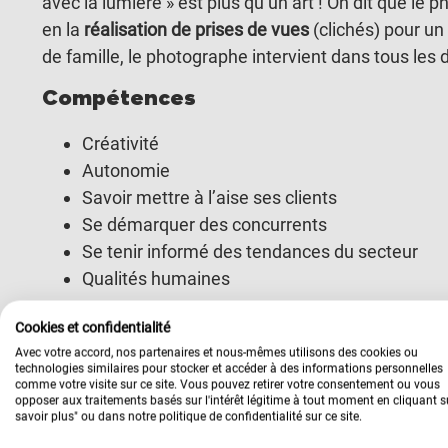
avec la lumière » est plus qu’un art ! On dit que le 
en la
réalisation de prises de vues
(clichés) pour un
de famille, le photographe intervient dans tous les 
Compétences
Créativité
Autonomie
Savoir mettre à l’aise ses clients
Se démarquer des concurrents
Se tenir informé des tendances du secteur
Qualités humaines
Types de photographes professionn
Cookies et confidentialité
Avec votre accord, nos partenaires et nous-mêmes utilisons des cookies ou
1. Le photographe généraliste
technologies similaires pour stocker et accéder à des informations personnelles
comme votre visite sur ce site. Vous pouvez retirer votre consentement ou vous
C’est un
photographe commerçant
qui effectue des 
opposer aux traitements basés sur l'intérêt légitime à tout moment en cliquant s
savoir plus" ou dans notre politique de confidentialité sur ce site.
la clientèle Il peut être spécialiste en portraits ou