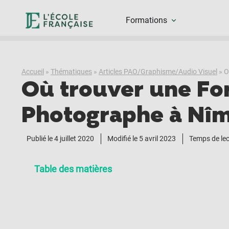
Formations
Accueil
»
Thématiques
»
Articles PAO/Graphisme/Audio Visuel
»
O
Où trouver une Fo
Photographe à Nî
Publié le
4 juillet 2020
Modifié le 5 avril 2023
Temps de lec
Table des matières