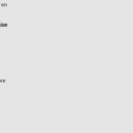
 en
aise
bre