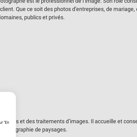
photographe est le professionnel de l’image. Son rôle cons
 client. Que ce soit des photos d’entreprises, de mariage,
domaines, publics et privés.
els
tirages et des traitements d’images. Il accueille et conse
ur "En
 en photographie de paysages.