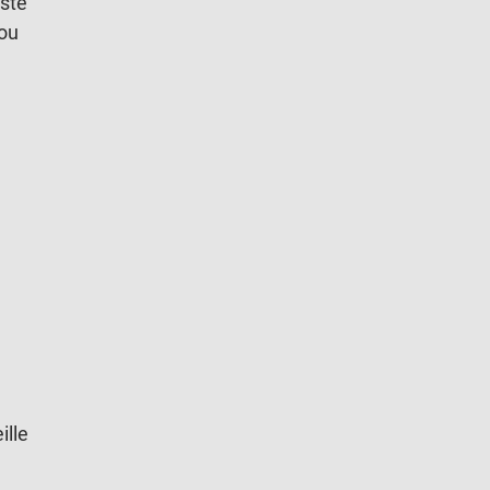
iste
 ou
ille