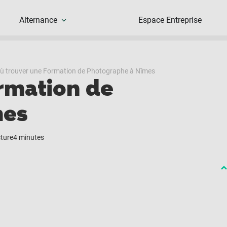
Alternance
Espace Entreprise
ù trouver une Formation de Photographe à Nîmes
rmation de
mes
ture
4 minutes