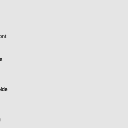
ont
s
olde
n