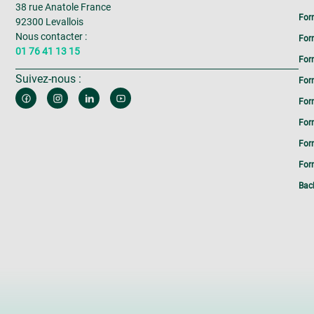
38 rue Anatole France
For
92300 Levallois
Nous contacter :
For
01 76 41 13 15
For
Suivez-nous :
For
For
For
For
Form
Bac