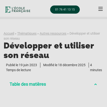
01 76 41 13 15
Accueil
»
Thématiques
»
Autres ressources
»
Développer et utiliser
son réseau
Développer et utiliser
son réseau
Publié le
19 juin 2023
Modifié le 18 décembre 2025
4
Temps de lecture
minutes
Table des matières