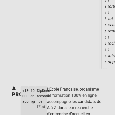
de
sporti
de
haut
nivea
perme
de
concl
un
contr
d’app
À
L’École Française, organisme
+130
100%
Diplôme
PROPOS
de formation 100% en ligne,
000
en
reconnu
accompagne les candidats de
apprenants
ligne
par
l’État
A à Z dans leur recherche
d’entreprise d’accueil en