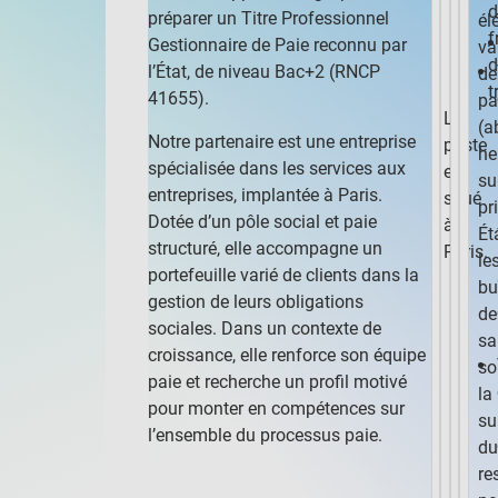
d
préparer un Titre Professionnel
él
f
Gestionnaire de Paie reconnu par
va
d
l’État, de niveau Bac+2 (RNCP
de
t
41655).
pa
Le
(a
Notre partenaire est une entreprise
poste
he
spécialisée dans les services aux
est
su
entreprises, implantée à Paris.
situé
pr
Dotée d’un pôle social et paie
à
Ét
structuré, elle accompagne un
Paris.
le
portefeuille varié de clients dans la
bu
gestion de leurs obligations
de
sociales. Dans un contexte de
sa
croissance, elle renforce son équipe
so
paie et recherche un profil motivé
la
pour monter en compétences sur
su
l’ensemble du processus paie.
d
re