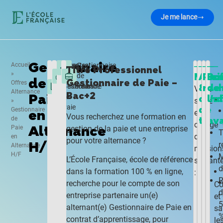
Je me lance
Gestionnaire
―
―
―
―
Accueil
Contrat
Gestionnaire
Titre
Paris
Titre Professionnel
»
Missi
Avan
Prof
Bo
en
de
pro
de
Gestionnaire de Paie –
Offres
alternance
Paie
Gestionnaire
&
rec
de
Vous
Alternance
Bac+2
Paie
de
cond
l'o
serez
»
Paie
de
Gestionnaire
en
en
Vous recherchez une formation en
de
trava
charge
Alternance
Paie
gestion de la paie et une entreprise
T
des
en
pour votre alternance ?
H/F
r
Alternance
mission
H/F
M
L’École Française, école de référence
suivant
d
dans la formation 100 % en ligne,
:
R
recherche pour le compte de son
Co
d
entreprise partenaire un(e)
et
5
alternant(e) Gestionnaire de Paie en
sa
contrat d’apprentissage, pour
le