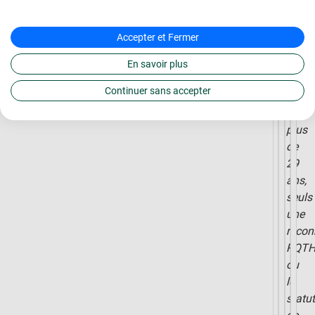
nivea
d’étu
et
Accepter et Fermer
votre
En savoir plus
âge.
Continuer sans accepter
*Pour
les
plus
de
29
ans,
seuls
une
recon
RQT
ou
le
statu