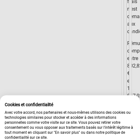
frais
n’est
dema
aux
candi
Rému
compr
entre
802,8
€
et
1
867,0
€
Cookies et confidentialité
/
Avec votre accord, nos partenaires et nous-mêmes utilisons des cookies ou
technologies similaires pour stocker et accéder à des informations
mois
personnelles comme votre visite sur ce site. Vous pouvez retirer votre
selon
consentement ou vous opposer aux traitements basés sur l'intérêt légitime à
tout moment en cliquant sur "En savoir plus" ou dans notre politique de
votre
confidentialité sur ce site.